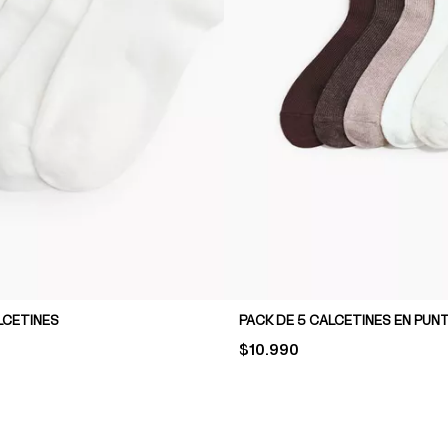
LCETINES
PRICE:
$10.990