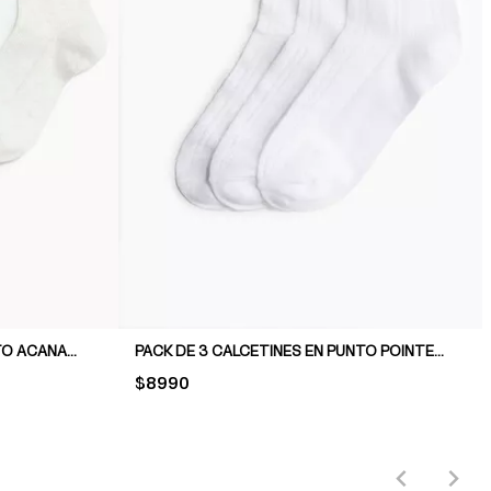
PACK DE 5 CALCETINES EN PUNTO ACANALADO
PACK DE 3 CALCETINES EN PUNTO POINTELLE
PRICE:
$8990