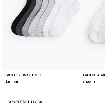
PACK DE 7 CALCETINES
PACK DE 3 CA
PRICE:
$10.990
PRICE:
$4990
COMPLETA TU LOOK