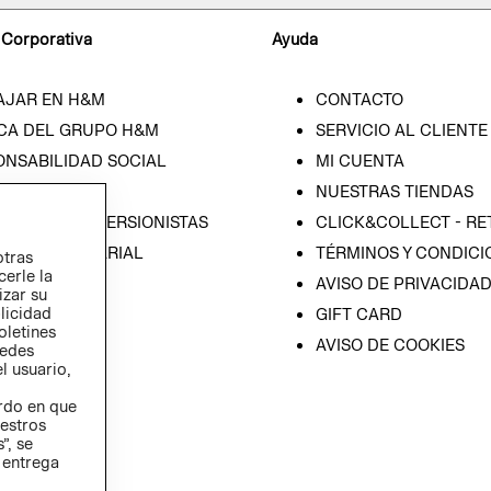
 Corporativa
Ayuda
AJAR EN H&M
CONTACTO
CA DEL GRUPO H&M
SERVICIO AL CLIENTE
ONSABILIDAD SOCIAL
MI CUENTA
SA
NUESTRAS TIENDAS
IÓN CON INVERSIONISTAS
CLICK&COLLECT - RE
ICA EMPRESARIAL
TÉRMINOS Y CONDICI
otras
cerle la
AVISO DE PRIVACIDA
izar su
blicidad
GIFT CARD
oletines
AVISO DE COOKIES
redes
l usuario,
erdo en que
estros
”, se
 entrega