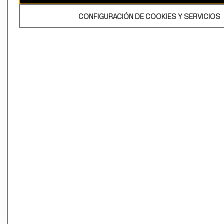
El contenido de esta página web está protegido por copyright y es
CONFIGURACIÓN DE COOKIES Y SERVICIOS
propiedad de H&M Hennes & Mauritz AB.