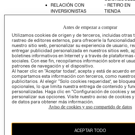
RELACIÓN CON
- RETIRO EN
INVERSIONISTAS
TIENDA
POLÍTICA
TÉRMINOS Y
EMPRESARIAL
CONDICIONE
Antes de empezar a comprar
AVISO DE
Utilizamos cookies de origen y de terceros, incluidas otras 
PRIVACIDAD
rastreo de editores externos, para ofrecerle la funcionalid
nuestro sitio web, personalizar su experiencia de usuario, rea
GIFT CARD
entregar publicidad personalizada en nuestros sitios web, a
boletines informativos en Internet y a través de plataformas
AVISO DE
sociales. Con ese fin, recopilamos información sobre el usua
COOKIES
patrones de navegación y el dispositivo.
Al hacer clic en “Aceptar todas”, acepta y está de acuerdo e
compartamos esta información con terceros, como nuestros
publicitarios. Al elegir “Solo cookies requeridas”, se bloque
opcionales, lo que limita nuestra entrega de contenido y fu
personalizadas. Haga clic en “Configuración de cookies y se
personalizar sus opciones. Visite nuestro aviso de cookies 
de datos para obtener más información.
Chile ($)
Aviso de cookies y uso compartido de datos
CAMBIAR REGIÓN
ACEPTAR TODO