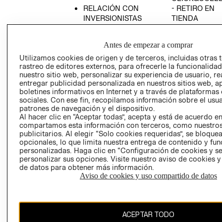
RELACIÓN CON
- RETIRO EN
INVERSIONISTAS
TIENDA
POLÍTICA
TÉRMINOS Y
EMPRESARIAL
CONDICIONE
Antes de empezar a comprar
AVISO DE
Utilizamos cookies de origen y de terceros, incluidas otras 
PRIVACIDAD
rastreo de editores externos, para ofrecerle la funcionalid
nuestro sitio web, personalizar su experiencia de usuario, rea
GIFT CARD
entregar publicidad personalizada en nuestros sitios web, a
boletines informativos en Internet y a través de plataformas
AVISO DE
sociales. Con ese fin, recopilamos información sobre el usua
COOKIES
patrones de navegación y el dispositivo.
Al hacer clic en “Aceptar todas”, acepta y está de acuerdo e
compartamos esta información con terceros, como nuestros
publicitarios. Al elegir “Solo cookies requeridas”, se bloque
opcionales, lo que limita nuestra entrega de contenido y fu
personalizadas. Haga clic en “Configuración de cookies y se
personalizar sus opciones. Visite nuestro aviso de cookies 
de datos para obtener más información.
Chile ($)
Aviso de cookies y uso compartido de datos
CAMBIAR REGIÓN
ACEPTAR TODO