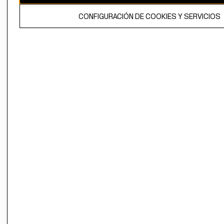
El contenido de esta página web está protegido por copyright y es
CONFIGURACIÓN DE COOKIES Y SERVICIOS
propiedad de H&M Hennes & Mauritz AB.