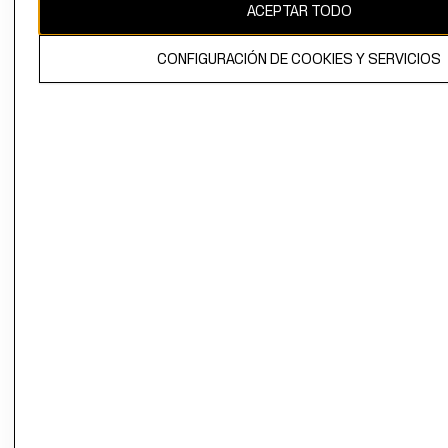
ACEPTAR TODO
CONFIGURACIÓN DE COOKIES Y SERVICIOS
El contenido de esta página web está protegido por copyright y es
propiedad de H&M Hennes & Mauritz AB.