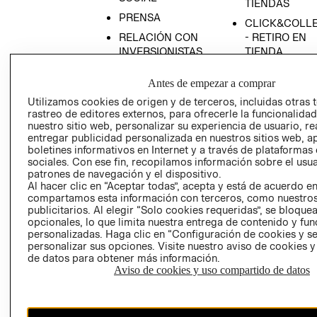
TIENDAS
PRENSA
CLICK&COLL
RELACIÓN CON
- RETIRO EN
INVERSIONISTAS
TIENDA
POLÍTICA
TÉRMINOS Y
Antes de empezar a comprar
EMPRESARIAL
CONDICIONE
Utilizamos cookies de origen y de terceros, incluidas otras 
AVISO DE
rastreo de editores externos, para ofrecerle la funcionalid
PRIVACIDAD
nuestro sitio web, personalizar su experiencia de usuario, rea
entregar publicidad personalizada en nuestros sitios web, a
GIFT CARD
boletines informativos en Internet y a través de plataformas
AVISO DE
sociales. Con ese fin, recopilamos información sobre el usua
COOKIES
patrones de navegación y el dispositivo.
Al hacer clic en “Aceptar todas”, acepta y está de acuerdo e
compartamos esta información con terceros, como nuestros
publicitarios. Al elegir “Solo cookies requeridas”, se bloque
opcionales, lo que limita nuestra entrega de contenido y fu
personalizadas. Haga clic en “Configuración de cookies y se
personalizar sus opciones. Visite nuestro aviso de cookies 
de datos para obtener más información.
Aviso de cookies y uso compartido de datos
Chile ($)
CAMBIAR REGIÓN