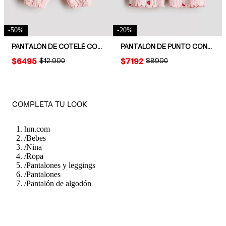
-
50
%
-
20
%
PANTALÓN DE COTELÉ CON RIBETES DE VUELOS
PANTALÓN DE PUNTO CON TEXTURA
PRICE:
$6495
ORIGINAL PRICE:
$12.990
PRICE:
$7192
ORIGINAL PRICE:
$8990
COMPLETA TU LOOK
hm.com
/
Bebes
/
Nina
/
Ropa
/
Pantalones y leggings
/
Pantalones
/
Pantalón de algodón