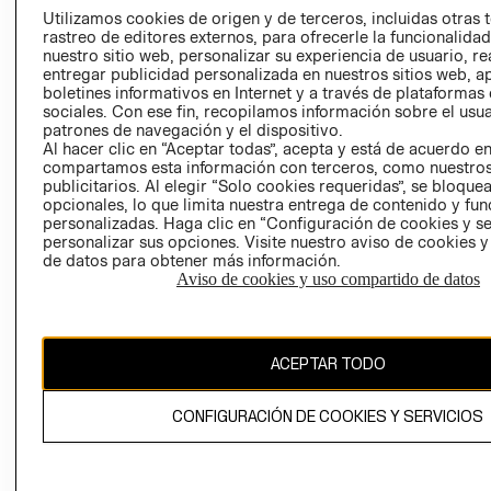
PRENSA
Utilizamos cookies de origen y de terceros, incluidas otras 
CLICK&COLL
rastreo de editores externos, para ofrecerle la funcionalid
RELACIÓN CON
- RETIRO EN
nuestro sitio web, personalizar su experiencia de usuario, rea
INVERSIONISTAS
TIENDA
entregar publicidad personalizada en nuestros sitios web, a
boletines informativos en Internet y a través de plataformas
POLÍTICA
TÉRMINOS Y
sociales. Con ese fin, recopilamos información sobre el usua
EMPRESARIAL
CONDICIONE
patrones de navegación y el dispositivo.
Al hacer clic en “Aceptar todas”, acepta y está de acuerdo e
AVISO DE
compartamos esta información con terceros, como nuestros
PRIVACIDAD
publicitarios. Al elegir “Solo cookies requeridas”, se bloque
GIFT CARD
opcionales, lo que limita nuestra entrega de contenido y fu
personalizadas. Haga clic en “Configuración de cookies y se
AVISO DE
personalizar sus opciones. Visite nuestro aviso de cookies 
COOKIES
de datos para obtener más información.
Aviso de cookies y uso compartido de datos
ACEPTAR TODO
Chile ($)
CONFIGURACIÓN DE COOKIES Y SERVICIOS
CAMBIAR REGIÓN