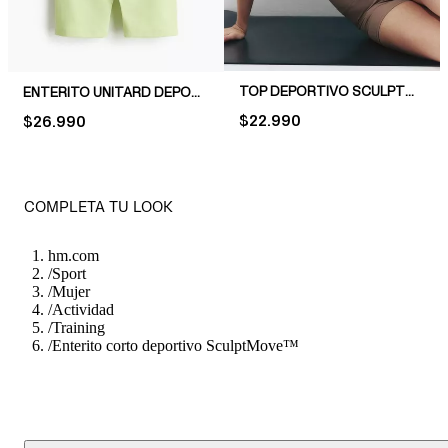
TOP DEPORTIVO SCULPTMOVE™
ENTERITO UNITARD DEPORTIVO CON SOFTMOVE™
PRICE:
$22.990
PRICE:
$26.990
COMPLETA TU LOOK
hm.com
/
Sport
/
Mujer
/
Actividad
/
Training
/
Enterito corto deportivo SculptMove™