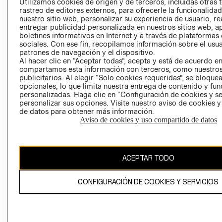
CLICK&COLL
Utilizamos cookies de origen y de terceros, incluidas otras 
rastreo de editores externos, para ofrecerle la funcionalid
RELACIÓN CON
- RETIRO EN
nuestro sitio web, personalizar su experiencia de usuario, rea
INVERSIONISTAS
TIENDA
entregar publicidad personalizada en nuestros sitios web, a
POLÍTICA
TÉRMINOS Y
boletines informativos en Internet y a través de plataformas
sociales. Con ese fin, recopilamos información sobre el usua
EMPRESARIAL
CONDICIONE
patrones de navegación y el dispositivo.
AVISO DE
Al hacer clic en “Aceptar todas”, acepta y está de acuerdo e
PRIVACIDAD
compartamos esta información con terceros, como nuestros
publicitarios. Al elegir “Solo cookies requeridas”, se bloque
GIFT CARD
opcionales, lo que limita nuestra entrega de contenido y fu
personalizadas. Haga clic en “Configuración de cookies y se
AVISO DE
personalizar sus opciones. Visite nuestro aviso de cookies 
COOKIES
de datos para obtener más información.
Aviso de cookies y uso compartido de datos
ACEPTAR TODO
Chile ($)
CONFIGURACIÓN DE COOKIES Y SERVICIOS
CAMBIAR REGIÓN