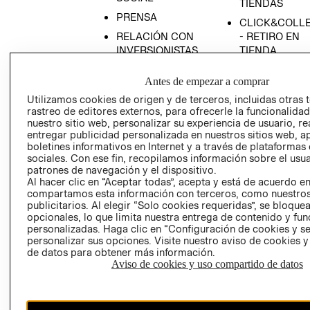
TIENDAS
PRENSA
CLICK&COLL
RELACIÓN CON
- RETIRO EN
INVERSIONISTAS
TIENDA
POLÍTICA
TÉRMINOS Y
Antes de empezar a comprar
EMPRESARIAL
CONDICIONE
Utilizamos cookies de origen y de terceros, incluidas otras 
AVISO DE
rastreo de editores externos, para ofrecerle la funcionalid
PRIVACIDAD
nuestro sitio web, personalizar su experiencia de usuario, rea
entregar publicidad personalizada en nuestros sitios web, a
GIFT CARD
boletines informativos en Internet y a través de plataformas
AVISO DE
sociales. Con ese fin, recopilamos información sobre el usua
COOKIES
patrones de navegación y el dispositivo.
Al hacer clic en “Aceptar todas”, acepta y está de acuerdo e
compartamos esta información con terceros, como nuestros
publicitarios. Al elegir “Solo cookies requeridas”, se bloque
opcionales, lo que limita nuestra entrega de contenido y fu
personalizadas. Haga clic en “Configuración de cookies y se
personalizar sus opciones. Visite nuestro aviso de cookies 
de datos para obtener más información.
Aviso de cookies y uso compartido de datos
Chile ($)
CAMBIAR REGIÓN