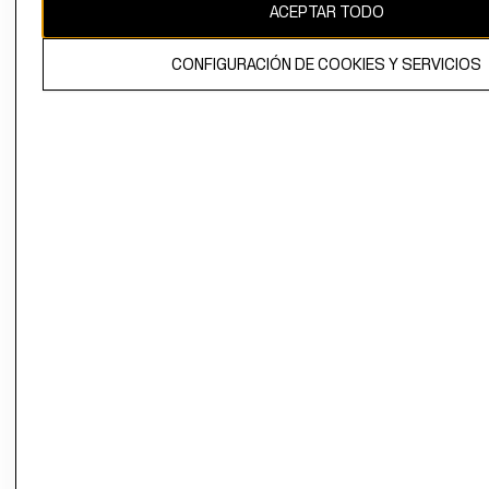
ACEPTAR TODO
CONFIGURACIÓN DE COOKIES Y SERVICIOS
El contenido de esta página web está protegido por copyright y es
propiedad de H&M Hennes & Mauritz AB.