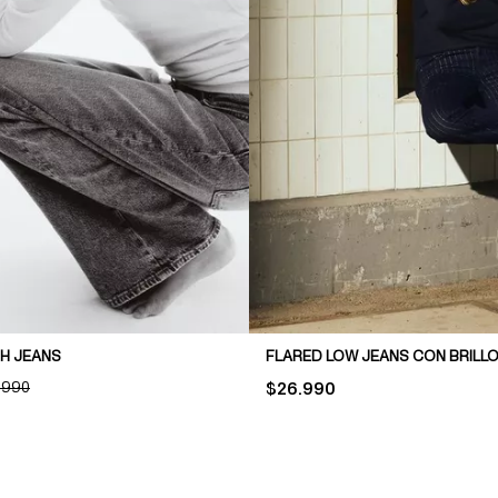
H JEANS
FLARED LOW JEANS CON BRILL
INAL PRICE:
.990
PRICE:
$26.990