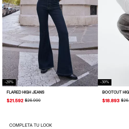
-
20
%
-
30
%
FLARED HIGH JEANS
BOOTCUT HIG
PRICE:
$21.592
ORIGINAL PRICE:
$26.990
PRICE:
$18.893
ORIG
$26
COMPLETA TU LOOK