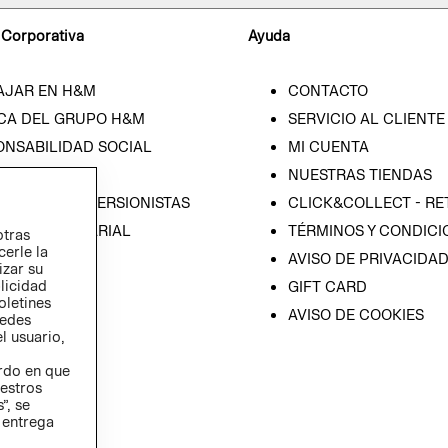
 Corporativa
Ayuda
AJAR EN H&M
CONTACTO
CA DEL GRUPO H&M
SERVICIO AL CLIENTE
ONSABILIDAD SOCIAL
MI CUENTA
SA
NUESTRAS TIENDAS
IÓN CON INVERSIONISTAS
CLICK&COLLECT - RE
ICA EMPRESARIAL
TÉRMINOS Y CONDICI
otras
cerle la
AVISO DE PRIVACIDA
izar su
blicidad
GIFT CARD
oletines
AVISO DE COOKIES
redes
l usuario,
erdo en que
estros
”, se
 entrega