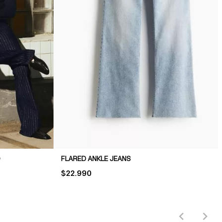
O
FLARED ANKLE JEANS
PRICE:
$22.990