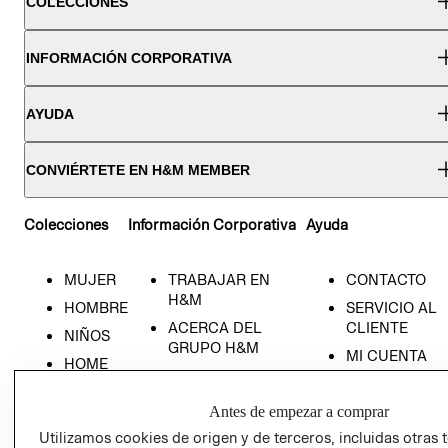
COLECCIONES
INFORMACIÓN CORPORATIVA
AYUDA
CONVIÉRTETE EN H&M MEMBER
Colecciones
Información Corporativa
Ayuda
MUJER
TRABAJAR EN
CONTACTO
H&M
HOMBRE
SERVICIO AL
ACERCA DEL
CLIENTE
NIÑOS
GRUPO H&M
MI CUENTA
HOME
RESPONSABILIDAD
NUESTRAS
SOCIAL
TIENDAS
Antes de empezar a comprar
PRENSA
CLICK&COLL
Utilizamos cookies de origen y de terceros, incluidas otras 