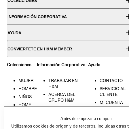
COLECCIONES
INFORMACIÓN CORPORATIVA
AYUDA
CONVIÉRTETE EN H&M MEMBER
Colecciones
Información Corporativa
Ayuda
MUJER
TRABAJAR EN
CONTACTO
H&M
HOMBRE
SERVICIO AL
ACERCA DEL
CLIENTE
NIÑOS
GRUPO H&M
MI CUENTA
HOME
RESPONSABILIDAD
NUESTRAS
SOCIAL
TIENDAS
Antes de empezar a comprar
PRENSA
CLICK&COLL
Utilizamos cookies de origen y de terceros, incluidas otras 