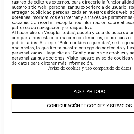
RELACIÓN CON
- RETIRO EN
rastreo de editores externos, para ofrecerle la funcionalid
INVERSIONISTAS
TIENDA
nuestro sitio web, personalizar su experiencia de usuario, rea
entregar publicidad personalizada en nuestros sitios web, a
POLÍTICA
TÉRMINOS Y
boletines informativos en Internet y a través de plataformas
EMPRESARIAL
CONDICIONE
sociales. Con ese fin, recopilamos información sobre el usua
patrones de navegación y el dispositivo.
AVISO DE
Al hacer clic en “Aceptar todas”, acepta y está de acuerdo e
PRIVACIDAD
compartamos esta información con terceros, como nuestros
publicitarios. Al elegir “Solo cookies requeridas”, se bloque
GIFT CARD
opcionales, lo que limita nuestra entrega de contenido y fu
AVISO DE
personalizadas. Haga clic en “Configuración de cookies y se
personalizar sus opciones. Visite nuestro aviso de cookies 
COOKIES
de datos para obtener más información.
Aviso de cookies y uso compartido de datos
ACEPTAR TODO
Chile ($)
CONFIGURACIÓN DE COOKIES Y SERVICIOS
CAMBIAR REGIÓN