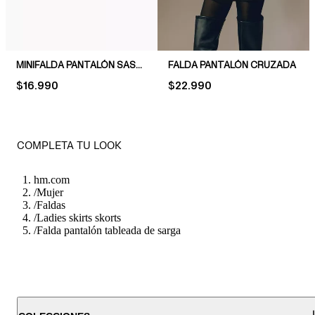
MINIFALDA PANTALÓN SASTRE
FALDA PANTALÓN CRUZADA
PRICE:
$16.990
PRICE:
$22.990
COMPLETA TU LOOK
hm.com
/
Mujer
/
Faldas
/
Ladies skirts skorts
/
Falda pantalón tableada de sarga