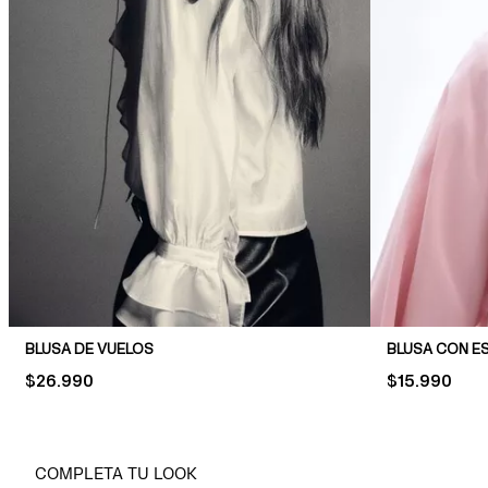
BLUSA DE VUELOS
BLUSA CON E
PRICE:
$26.990
PRICE:
$15.990
COMPLETA TU LOOK