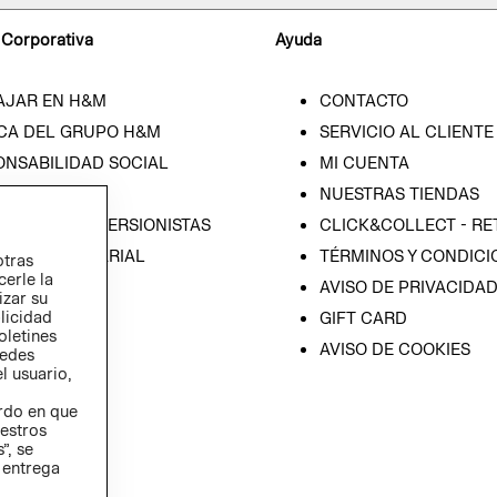
 Corporativa
Ayuda
AJAR EN H&M
CONTACTO
CA DEL GRUPO H&M
SERVICIO AL CLIENTE
ONSABILIDAD SOCIAL
MI CUENTA
SA
NUESTRAS TIENDAS
IÓN CON INVERSIONISTAS
CLICK&COLLECT - RE
ICA EMPRESARIAL
TÉRMINOS Y CONDICI
otras
cerle la
AVISO DE PRIVACIDA
izar su
blicidad
GIFT CARD
oletines
AVISO DE COOKIES
redes
l usuario,
erdo en que
estros
”, se
 entrega