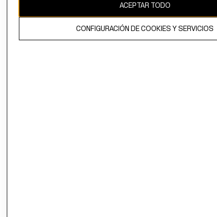
ACEPTAR TODO
CONFIGURACIÓN DE COOKIES Y SERVICIOS
El contenido de esta página web está protegido por copyright y es
propiedad de H&M Hennes & Mauritz AB.