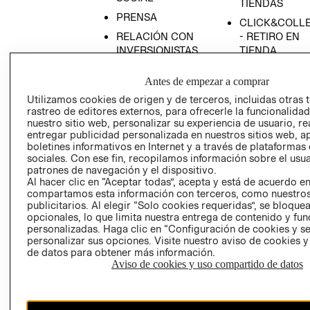
TIENDAS
PRENSA
CLICK&COLL
RELACIÓN CON
- RETIRO EN
INVERSIONISTAS
TIENDA
POLÍTICA
TÉRMINOS Y
Antes de empezar a comprar
EMPRESARIAL
CONDICIONE
Utilizamos cookies de origen y de terceros, incluidas otras 
AVISO DE
rastreo de editores externos, para ofrecerle la funcionalid
PRIVACIDAD
nuestro sitio web, personalizar su experiencia de usuario, rea
entregar publicidad personalizada en nuestros sitios web, a
GIFT CARD
boletines informativos en Internet y a través de plataformas
AVISO DE
sociales. Con ese fin, recopilamos información sobre el usua
COOKIES
patrones de navegación y el dispositivo.
Al hacer clic en “Aceptar todas”, acepta y está de acuerdo e
compartamos esta información con terceros, como nuestros
publicitarios. Al elegir “Solo cookies requeridas”, se bloque
opcionales, lo que limita nuestra entrega de contenido y fu
personalizadas. Haga clic en “Configuración de cookies y se
personalizar sus opciones. Visite nuestro aviso de cookies 
de datos para obtener más información.
Aviso de cookies y uso compartido de datos
Chile ($)
CAMBIAR REGIÓN