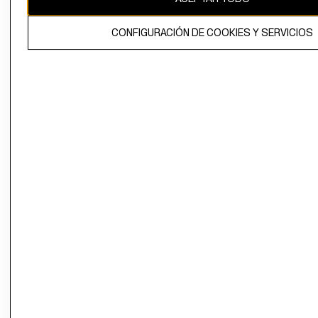
El contenido de esta página web está protegido por copyright y es
CONFIGURACIÓN DE COOKIES Y SERVICIOS
propiedad de H&M Hennes & Mauritz AB.