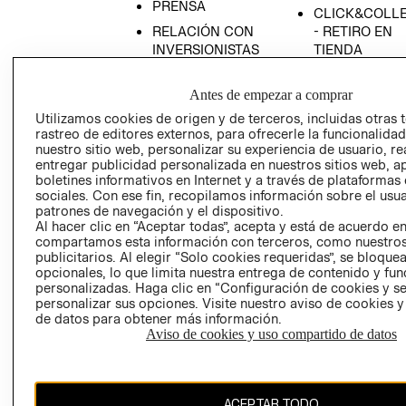
PRENSA
CLICK&COLL
RELACIÓN CON
- RETIRO EN
INVERSIONISTAS
TIENDA
POLÍTICA
TÉRMINOS Y
EMPRESARIAL
CONDICIONE
Antes de empezar a comprar
Utilizamos cookies de origen y de terceros, incluidas otras 
AVISO DE
rastreo de editores externos, para ofrecerle la funcionalid
PRIVACIDAD
nuestro sitio web, personalizar su experiencia de usuario, rea
GIFT CARD
entregar publicidad personalizada en nuestros sitios web, a
boletines informativos en Internet y a través de plataformas
AVISO DE
sociales. Con ese fin, recopilamos información sobre el usua
COOKIES
patrones de navegación y el dispositivo.
Al hacer clic en “Aceptar todas”, acepta y está de acuerdo e
compartamos esta información con terceros, como nuestros
publicitarios. Al elegir “Solo cookies requeridas”, se bloque
opcionales, lo que limita nuestra entrega de contenido y fu
personalizadas. Haga clic en “Configuración de cookies y se
personalizar sus opciones. Visite nuestro aviso de cookies 
de datos para obtener más información.
Chile ($)
Aviso de cookies y uso compartido de datos
CAMBIAR REGIÓN
ACEPTAR TODO