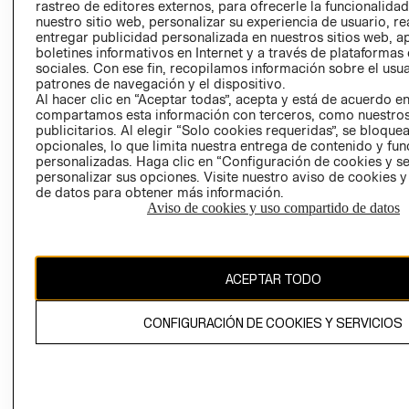
RELACIÓN CON
- RETIRO EN
rastreo de editores externos, para ofrecerle la funcionalid
INVERSIONISTAS
TIENDA
nuestro sitio web, personalizar su experiencia de usuario, rea
entregar publicidad personalizada en nuestros sitios web, a
POLÍTICA
TÉRMINOS Y
boletines informativos en Internet y a través de plataformas
EMPRESARIAL
CONDICIONE
sociales. Con ese fin, recopilamos información sobre el usua
patrones de navegación y el dispositivo.
AVISO DE
Al hacer clic en “Aceptar todas”, acepta y está de acuerdo e
PRIVACIDAD
compartamos esta información con terceros, como nuestros
publicitarios. Al elegir “Solo cookies requeridas”, se bloque
GIFT CARD
opcionales, lo que limita nuestra entrega de contenido y fu
AVISO DE
personalizadas. Haga clic en “Configuración de cookies y se
personalizar sus opciones. Visite nuestro aviso de cookies 
COOKIES
de datos para obtener más información.
Aviso de cookies y uso compartido de datos
ACEPTAR TODO
Chile ($)
CONFIGURACIÓN DE COOKIES Y SERVICIOS
CAMBIAR REGIÓN