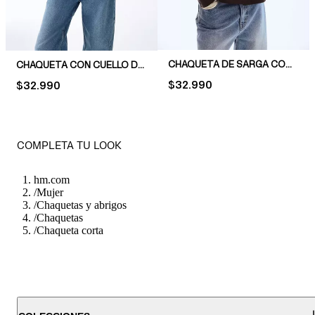
CHAQUETA DE SARGA CON MANGAS GLOBO
CHAQUETA CON CUELLO DE COTELÉ
PRICE:
$32.990
PRICE:
$32.990
COMPLETA TU LOOK
hm.com
/
Mujer
/
Chaquetas y abrigos
/
Chaquetas
/
Chaqueta corta