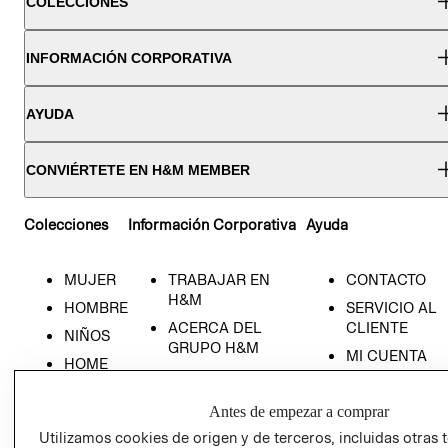
COLECCIONES
INFORMACIÓN CORPORATIVA
AYUDA
CONVIÉRTETE EN H&M MEMBER
Colecciones
Información Corporativa
Ayuda
MUJER
TRABAJAR EN
CONTACTO
H&M
HOMBRE
SERVICIO AL
ACERCA DEL
CLIENTE
NIÑOS
GRUPO H&M
MI CUENTA
HOME
RESPONSABILIDAD
NUESTRAS
SOCIAL
TIENDAS
Antes de empezar a comprar
PRENSA
CLICK&COLL
Utilizamos cookies de origen y de terceros, incluidas otras 