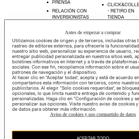
PRENSA
CLICK&COLL
RELACIÓN CON
- RETIRO EN
INVERSIONISTAS
TIENDA
POLÍTICA
TÉRMINOS Y
EMPRESARIAL
CONDICIONE
Antes de empezar a comprar
Utilizamos cookies de origen y de terceros, incluidas otras 
AVISO DE
rastreo de editores externos, para ofrecerle la funcionalid
PRIVACIDAD
nuestro sitio web, personalizar su experiencia de usuario, rea
GIFT CARD
entregar publicidad personalizada en nuestros sitios web, a
boletines informativos en Internet y a través de plataformas
AVISO DE
sociales. Con ese fin, recopilamos información sobre el usua
COOKIES
patrones de navegación y el dispositivo.
Al hacer clic en “Aceptar todas”, acepta y está de acuerdo e
compartamos esta información con terceros, como nuestros
publicitarios. Al elegir “Solo cookies requeridas”, se bloque
opcionales, lo que limita nuestra entrega de contenido y fu
personalizadas. Haga clic en “Configuración de cookies y se
personalizar sus opciones. Visite nuestro aviso de cookies 
de datos para obtener más información.
Chile ($)
Aviso de cookies y uso compartido de datos
CAMBIAR REGIÓN
ACEPTAR TODO