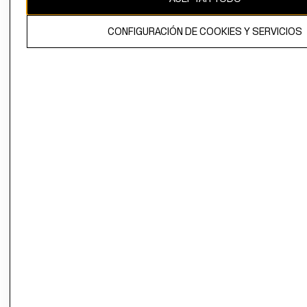
El contenido de esta página web está protegido por copyright y es
CONFIGURACIÓN DE COOKIES Y SERVICIOS
propiedad de H&M Hennes & Mauritz AB.