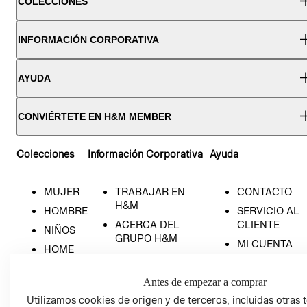
COLECCIONES
INFORMACIÓN CORPORATIVA
AYUDA
CONVIÉRTETE EN H&M MEMBER
Colecciones
Información Corporativa
Ayuda
MUJER
TRABAJAR EN
CONTACTO
H&M
HOMBRE
SERVICIO AL
ACERCA DEL
CLIENTE
NIÑOS
GRUPO H&M
MI CUENTA
HOME
RESPONSABILIDAD
NUESTRAS
SOCIAL
TIENDAS
Antes de empezar a comprar
PRENSA
CLICK&COLL
Utilizamos cookies de origen y de terceros, incluidas otras 