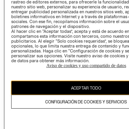
RELACIÓN CON
- RETIRO EN
rastreo de editores externos, para ofrecerle la funcionalid
INVERSIONISTAS
TIENDA
nuestro sitio web, personalizar su experiencia de usuario, rea
entregar publicidad personalizada en nuestros sitios web, a
POLÍTICA
TÉRMINOS Y
boletines informativos en Internet y a través de plataformas
EMPRESARIAL
CONDICIONE
sociales. Con ese fin, recopilamos información sobre el usua
patrones de navegación y el dispositivo.
AVISO DE
Al hacer clic en “Aceptar todas”, acepta y está de acuerdo e
PRIVACIDAD
compartamos esta información con terceros, como nuestros
publicitarios. Al elegir “Solo cookies requeridas”, se bloque
GIFT CARD
opcionales, lo que limita nuestra entrega de contenido y fu
AVISO DE
personalizadas. Haga clic en “Configuración de cookies y se
personalizar sus opciones. Visite nuestro aviso de cookies 
COOKIES
de datos para obtener más información.
Aviso de cookies y uso compartido de datos
ACEPTAR TODO
Chile ($)
CONFIGURACIÓN DE COOKIES Y SERVICIOS
CAMBIAR REGIÓN