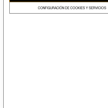
El contenido de esta página web está protegido por copyright y es
CONFIGURACIÓN DE COOKIES Y SERVICIOS
propiedad de H&M Hennes & Mauritz AB.