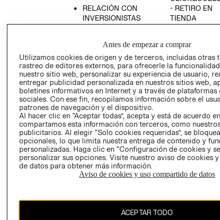
RELACIÓN CON
- RETIRO EN
INVERSIONISTAS
TIENDA
POLÍTICA
TÉRMINOS Y
EMPRESARIAL
CONDICIONE
Antes de empezar a comprar
AVISO DE
Utilizamos cookies de origen y de terceros, incluidas otras 
PRIVACIDAD
rastreo de editores externos, para ofrecerle la funcionalid
nuestro sitio web, personalizar su experiencia de usuario, rea
GIFT CARD
entregar publicidad personalizada en nuestros sitios web, a
boletines informativos en Internet y a través de plataformas
AVISO DE
sociales. Con ese fin, recopilamos información sobre el usua
COOKIES
patrones de navegación y el dispositivo.
Al hacer clic en “Aceptar todas”, acepta y está de acuerdo e
compartamos esta información con terceros, como nuestros
publicitarios. Al elegir “Solo cookies requeridas”, se bloque
opcionales, lo que limita nuestra entrega de contenido y fu
personalizadas. Haga clic en “Configuración de cookies y se
personalizar sus opciones. Visite nuestro aviso de cookies 
de datos para obtener más información.
Chile ($)
Aviso de cookies y uso compartido de datos
CAMBIAR REGIÓN
ACEPTAR TODO