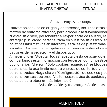
RELACIÓN CON
- RETIRO EN
INVERSIONISTAS
TIENDA
POLÍTICA
TÉRMINOS Y
EMPRESARIAL
CONDICIONE
Antes de empezar a comprar
AVISO DE
Utilizamos cookies de origen y de terceros, incluidas otras 
PRIVACIDAD
rastreo de editores externos, para ofrecerle la funcionalid
nuestro sitio web, personalizar su experiencia de usuario, rea
GIFT CARD
entregar publicidad personalizada en nuestros sitios web, a
boletines informativos en Internet y a través de plataformas
AVISO DE
sociales. Con ese fin, recopilamos información sobre el usua
COOKIES
patrones de navegación y el dispositivo.
Al hacer clic en “Aceptar todas”, acepta y está de acuerdo e
compartamos esta información con terceros, como nuestros
publicitarios. Al elegir “Solo cookies requeridas”, se bloque
opcionales, lo que limita nuestra entrega de contenido y fu
personalizadas. Haga clic en “Configuración de cookies y se
personalizar sus opciones. Visite nuestro aviso de cookies 
de datos para obtener más información.
Chile ($)
Aviso de cookies y uso compartido de datos
CAMBIAR REGIÓN
ACEPTAR TODO