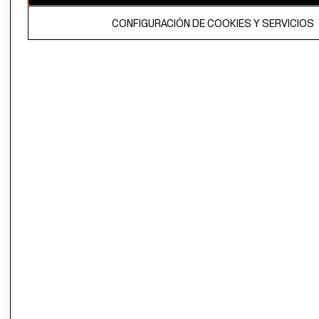
El contenido de esta página web está protegido por copyright y es
CONFIGURACIÓN DE COOKIES Y SERVICIOS
propiedad de H&M Hennes & Mauritz AB.