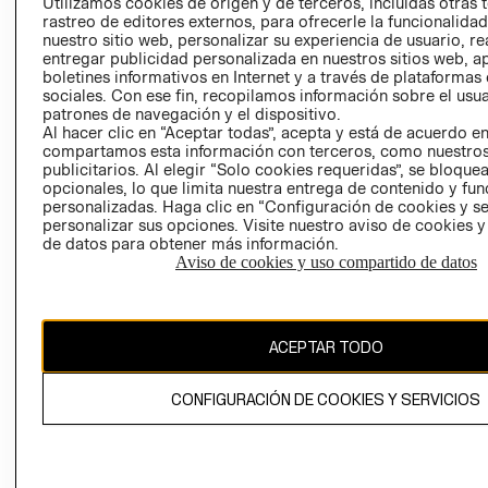
CLICK&COLL
Utilizamos cookies de origen y de terceros, incluidas otras 
rastreo de editores externos, para ofrecerle la funcionalid
RELACIÓN CON
- RETIRO EN
nuestro sitio web, personalizar su experiencia de usuario, rea
INVERSIONISTAS
TIENDA
entregar publicidad personalizada en nuestros sitios web, a
POLÍTICA
TÉRMINOS Y
boletines informativos en Internet y a través de plataformas
sociales. Con ese fin, recopilamos información sobre el usua
EMPRESARIAL
CONDICIONE
patrones de navegación y el dispositivo.
AVISO DE
Al hacer clic en “Aceptar todas”, acepta y está de acuerdo e
PRIVACIDAD
compartamos esta información con terceros, como nuestros
publicitarios. Al elegir “Solo cookies requeridas”, se bloque
GIFT CARD
opcionales, lo que limita nuestra entrega de contenido y fu
personalizadas. Haga clic en “Configuración de cookies y se
AVISO DE
personalizar sus opciones. Visite nuestro aviso de cookies 
COOKIES
de datos para obtener más información.
Aviso de cookies y uso compartido de datos
ACEPTAR TODO
Chile ($)
CONFIGURACIÓN DE COOKIES Y SERVICIOS
CAMBIAR REGIÓN