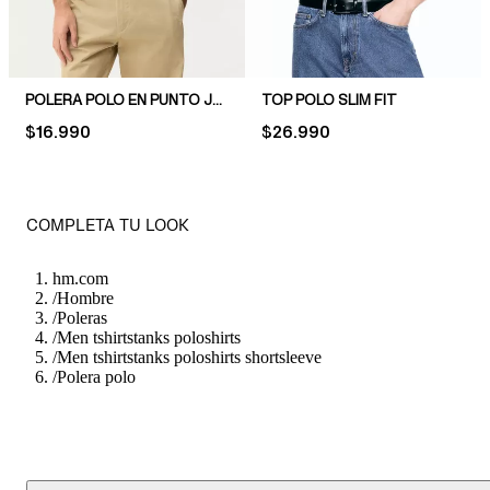
POLERA POLO EN PUNTO JACQUARD SLIM FIT
TOP POLO SLIM FIT
PRICE:
$16.990
PRICE:
$26.990
COMPLETA TU LOOK
hm.com
/
Hombre
/
Poleras
/
Men tshirtstanks poloshirts
/
Men tshirtstanks poloshirts shortsleeve
/
Polera polo