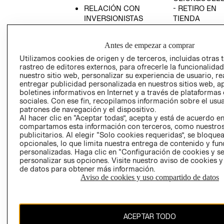
RELACIÓN CON
- RETIRO EN
INVERSIONISTAS
TIENDA
POLÍTICA
TÉRMINOS Y
EMPRESARIAL
CONDICIONE
Antes de empezar a comprar
AVISO DE
Utilizamos cookies de origen y de terceros, incluidas otras 
PRIVACIDAD
rastreo de editores externos, para ofrecerle la funcionalid
nuestro sitio web, personalizar su experiencia de usuario, rea
GIFT CARD
entregar publicidad personalizada en nuestros sitios web, a
boletines informativos en Internet y a través de plataformas
AVISO DE
sociales. Con ese fin, recopilamos información sobre el usua
COOKIES
patrones de navegación y el dispositivo.
Al hacer clic en “Aceptar todas”, acepta y está de acuerdo e
compartamos esta información con terceros, como nuestros
publicitarios. Al elegir “Solo cookies requeridas”, se bloque
opcionales, lo que limita nuestra entrega de contenido y fu
personalizadas. Haga clic en “Configuración de cookies y se
personalizar sus opciones. Visite nuestro aviso de cookies 
de datos para obtener más información.
Chile ($)
Aviso de cookies y uso compartido de datos
CAMBIAR REGIÓN
ACEPTAR TODO