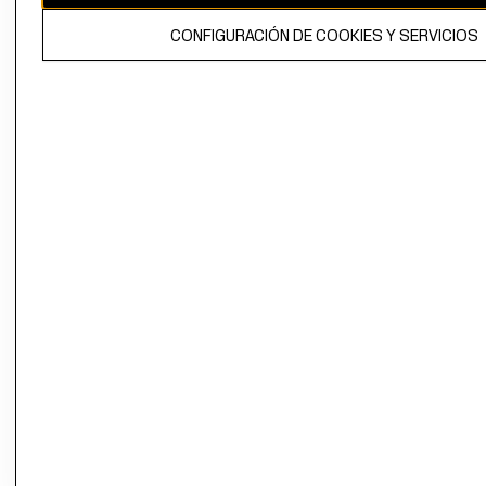
El contenido de esta página web está protegido por copyright y es
CONFIGURACIÓN DE COOKIES Y SERVICIOS
propiedad de H&M Hennes & Mauritz AB.