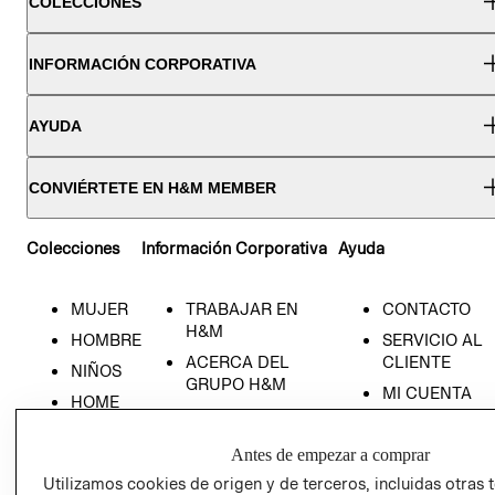
COLECCIONES
INFORMACIÓN CORPORATIVA
AYUDA
CONVIÉRTETE EN H&M MEMBER
Colecciones
Información Corporativa
Ayuda
MUJER
TRABAJAR EN
CONTACTO
H&M
HOMBRE
SERVICIO AL
ACERCA DEL
CLIENTE
NIÑOS
GRUPO H&M
MI CUENTA
HOME
RESPONSABILIDAD
NUESTRAS
SOCIAL
TIENDAS
Antes de empezar a comprar
PRENSA
CLICK&COLL
Utilizamos cookies de origen y de terceros, incluidas otras 