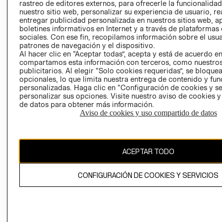
RELACIÓN CON
- RETIRO EN
rastreo de editores externos, para ofrecerle la funcionalid
INVERSIONISTAS
TIENDA
nuestro sitio web, personalizar su experiencia de usuario, rea
entregar publicidad personalizada en nuestros sitios web, a
POLÍTICA
TÉRMINOS Y
boletines informativos en Internet y a través de plataformas
EMPRESARIAL
CONDICIONE
sociales. Con ese fin, recopilamos información sobre el usua
patrones de navegación y el dispositivo.
AVISO DE
Al hacer clic en “Aceptar todas”, acepta y está de acuerdo e
PRIVACIDAD
compartamos esta información con terceros, como nuestros
publicitarios. Al elegir “Solo cookies requeridas”, se bloque
GIFT CARD
opcionales, lo que limita nuestra entrega de contenido y fu
AVISO DE
personalizadas. Haga clic en “Configuración de cookies y se
personalizar sus opciones. Visite nuestro aviso de cookies 
COOKIES
de datos para obtener más información.
Aviso de cookies y uso compartido de datos
ACEPTAR TODO
Chile ($)
CONFIGURACIÓN DE COOKIES Y SERVICIOS
CAMBIAR REGIÓN