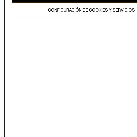
El contenido de esta página web está protegido por copyright y es
CONFIGURACIÓN DE COOKIES Y SERVICIOS
propiedad de H&M Hennes & Mauritz AB.