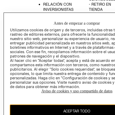
RELACIÓN CON
- RETIRO EN
INVERSIONISTAS
TIENDA
POLÍTICA
TÉRMINOS Y
EMPRESARIAL
CONDICIONE
Antes de empezar a comprar
AVISO DE
Utilizamos cookies de origen y de terceros, incluidas otras 
PRIVACIDAD
rastreo de editores externos, para ofrecerle la funcionalid
nuestro sitio web, personalizar su experiencia de usuario, rea
GIFT CARD
entregar publicidad personalizada en nuestros sitios web, a
boletines informativos en Internet y a través de plataformas
AVISO DE
sociales. Con ese fin, recopilamos información sobre el usua
COOKIES
patrones de navegación y el dispositivo.
Al hacer clic en “Aceptar todas”, acepta y está de acuerdo e
compartamos esta información con terceros, como nuestros
publicitarios. Al elegir “Solo cookies requeridas”, se bloque
opcionales, lo que limita nuestra entrega de contenido y fu
personalizadas. Haga clic en “Configuración de cookies y se
personalizar sus opciones. Visite nuestro aviso de cookies 
de datos para obtener más información.
Chile ($)
Aviso de cookies y uso compartido de datos
CAMBIAR REGIÓN
ACEPTAR TODO