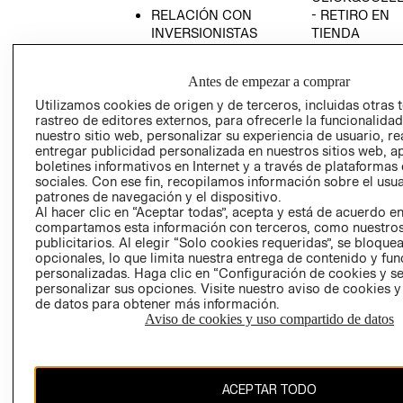
RELACIÓN CON
- RETIRO EN
INVERSIONISTAS
TIENDA
POLÍTICA
TÉRMINOS Y
EMPRESARIAL
CONDICIONE
Antes de empezar a comprar
AVISO DE
Utilizamos cookies de origen y de terceros, incluidas otras 
PRIVACIDAD
rastreo de editores externos, para ofrecerle la funcionalid
nuestro sitio web, personalizar su experiencia de usuario, rea
GIFT CARD
entregar publicidad personalizada en nuestros sitios web, a
boletines informativos en Internet y a través de plataformas
AVISO DE
sociales. Con ese fin, recopilamos información sobre el usua
COOKIES
patrones de navegación y el dispositivo.
Al hacer clic en “Aceptar todas”, acepta y está de acuerdo e
compartamos esta información con terceros, como nuestros
publicitarios. Al elegir “Solo cookies requeridas”, se bloque
opcionales, lo que limita nuestra entrega de contenido y fu
personalizadas. Haga clic en “Configuración de cookies y se
personalizar sus opciones. Visite nuestro aviso de cookies 
de datos para obtener más información.
Chile ($)
Aviso de cookies y uso compartido de datos
CAMBIAR REGIÓN
ACEPTAR TODO