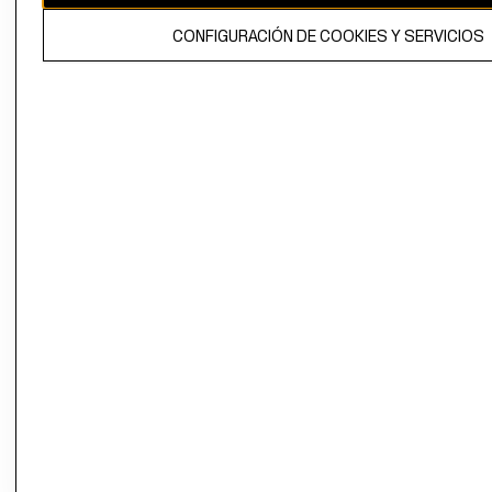
El contenido de esta página web está protegido por copyright y es
CONFIGURACIÓN DE COOKIES Y SERVICIOS
propiedad de H&M Hennes & Mauritz AB.