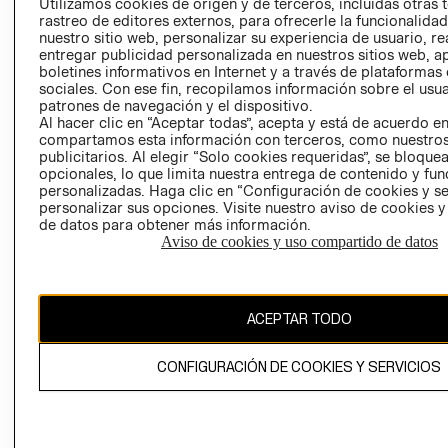
CLICK&COLL
Utilizamos cookies de origen y de terceros, incluidas otras 
rastreo de editores externos, para ofrecerle la funcionalid
RELACIÓN CON
- RETIRO EN
nuestro sitio web, personalizar su experiencia de usuario, rea
INVERSIONISTAS
TIENDA
entregar publicidad personalizada en nuestros sitios web, a
POLÍTICA
TÉRMINOS Y
boletines informativos en Internet y a través de plataformas
sociales. Con ese fin, recopilamos información sobre el usua
EMPRESARIAL
CONDICIONE
patrones de navegación y el dispositivo.
AVISO DE
Al hacer clic en “Aceptar todas”, acepta y está de acuerdo e
PRIVACIDAD
compartamos esta información con terceros, como nuestros
publicitarios. Al elegir “Solo cookies requeridas”, se bloque
GIFT CARD
opcionales, lo que limita nuestra entrega de contenido y fu
personalizadas. Haga clic en “Configuración de cookies y se
AVISO DE
personalizar sus opciones. Visite nuestro aviso de cookies 
COOKIES
de datos para obtener más información.
Aviso de cookies y uso compartido de datos
ACEPTAR TODO
Chile ($)
CONFIGURACIÓN DE COOKIES Y SERVICIOS
CAMBIAR REGIÓN