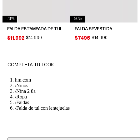
-
20
%
-
50
%
FALDA ESTAMPADA DE TUL
FALDA REVESTIDA
PRICE:
$11.992
ORIGINAL PRICE:
$14.990
PRICE:
$7495
ORIGINAL PRICE:
$14.990
COMPLETA TU LOOK
hm.com
/
Ninos
/
Nina 2 8a
/
Ropa
/
Faldas
/
Falda de tul con lentejuelas