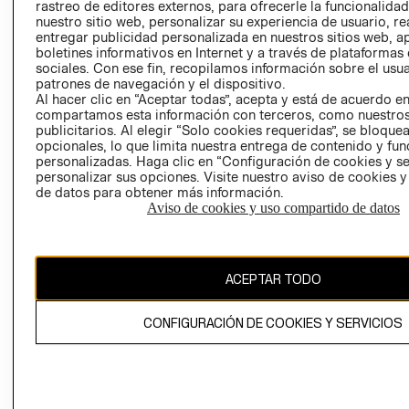
RELACIÓN CON
- RETIRO EN
rastreo de editores externos, para ofrecerle la funcionalid
INVERSIONISTAS
TIENDA
nuestro sitio web, personalizar su experiencia de usuario, rea
entregar publicidad personalizada en nuestros sitios web, a
POLÍTICA
TÉRMINOS Y
boletines informativos en Internet y a través de plataformas
EMPRESARIAL
CONDICIONE
sociales. Con ese fin, recopilamos información sobre el usua
patrones de navegación y el dispositivo.
AVISO DE
Al hacer clic en “Aceptar todas”, acepta y está de acuerdo e
PRIVACIDAD
compartamos esta información con terceros, como nuestros
publicitarios. Al elegir “Solo cookies requeridas”, se bloque
GIFT CARD
opcionales, lo que limita nuestra entrega de contenido y fu
AVISO DE
personalizadas. Haga clic en “Configuración de cookies y se
personalizar sus opciones. Visite nuestro aviso de cookies 
COOKIES
de datos para obtener más información.
Aviso de cookies y uso compartido de datos
ACEPTAR TODO
Chile ($)
CONFIGURACIÓN DE COOKIES Y SERVICIOS
CAMBIAR REGIÓN