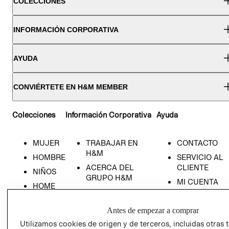
COLECCIONES
INFORMACIÓN CORPORATIVA
AYUDA
CONVIÉRTETE EN H&M MEMBER
Colecciones
Información Corporativa
Ayuda
MUJER
TRABAJAR EN
CONTACTO
H&M
HOMBRE
SERVICIO AL
ACERCA DEL
CLIENTE
NIÑOS
GRUPO H&M
MI CUENTA
HOME
RESPONSABILIDAD
NUESTRAS
SOCIAL
TIENDAS
Antes de empezar a comprar
PRENSA
CLICK&COLL
Utilizamos cookies de origen y de terceros, incluidas otras 