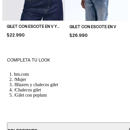
GILET CON ESCOTE EN V Y PEPLUM
GILET CON ESCOTE EN V
PRICE:
$22.990
PRICE:
$26.990
COMPLETA TU LOOK
hm.com
/
Mujer
/
Blazers y chalecos gilet
/
Chalecos gilet
/
Gilet con peplum