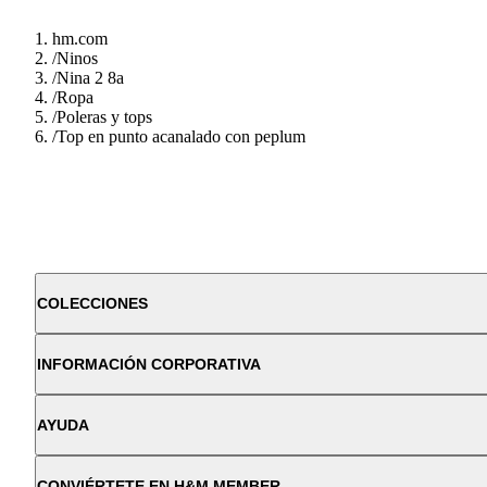
hm.com
/
Ninos
/
Nina 2 8a
/
Ropa
/
Poleras y tops
/
Top en punto acanalado con peplum
COLECCIONES
INFORMACIÓN CORPORATIVA
AYUDA
CONVIÉRTETE EN H&M MEMBER