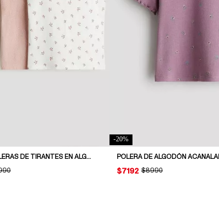
-
20
%
PACK DE 3 POLERAS DE TIRANTES EN ALGODÓN
POLERA DE ALGODÓN ACANAL
INAL PRICE:
.990
PRICE:
$7192
ORIGINAL PRICE:
$8990