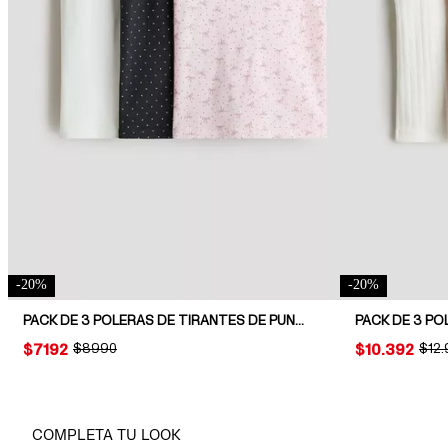
-
20
%
-
20
%
PACK DE 3 POLERAS DE TIRANTES DE PUNTO
PRICE:
$7192
ORIGINAL PRICE:
$8990
PRICE:
$10.392
ORIG
$12
COMPLETA TU LOOK