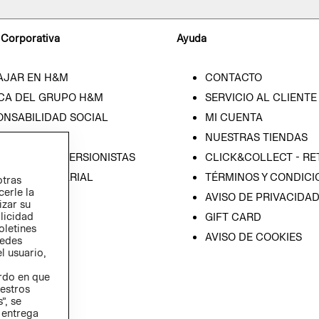
 Corporativa
Ayuda
AJAR EN H&M
CONTACTO
CA DEL GRUPO H&M
SERVICIO AL CLIENTE
ONSABILIDAD SOCIAL
MI CUENTA
SA
NUESTRAS TIENDAS
IÓN CON INVERSIONISTAS
CLICK&COLLECT - RE
ICA EMPRESARIAL
TÉRMINOS Y CONDICI
otras
cerle la
AVISO DE PRIVACIDA
izar su
blicidad
GIFT CARD
oletines
AVISO DE COOKIES
redes
l usuario,
erdo en que
estros
”, se
 entrega