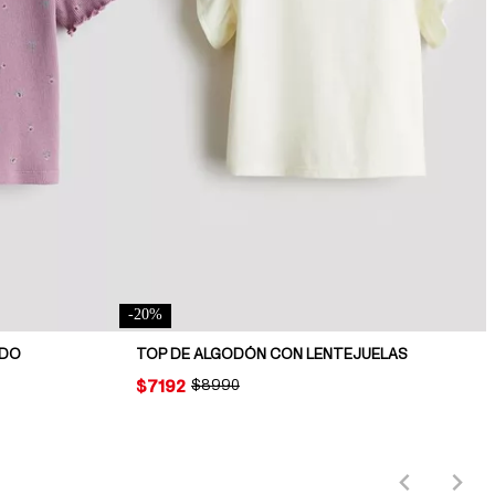
-
20
%
ADO
TOP DE ALGODÓN CON LENTEJUELAS
PRICE:
$7192
ORIGINAL PRICE:
$8990