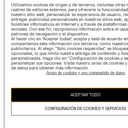
PRENSA
Utilizamos cookies de origen y de terceros, incluidas otras 
CLICK&COLL
rastreo de editores externos, para ofrecerle la funcionalid
RELACIÓN CON
- RETIRO EN
nuestro sitio web, personalizar su experiencia de usuario, rea
INVERSIONISTAS
TIENDA
entregar publicidad personalizada en nuestros sitios web, a
boletines informativos en Internet y a través de plataformas
POLÍTICA
TÉRMINOS Y
sociales. Con ese fin, recopilamos información sobre el usua
EMPRESARIAL
CONDICIONE
patrones de navegación y el dispositivo.
Al hacer clic en “Aceptar todas”, acepta y está de acuerdo e
AVISO DE
compartamos esta información con terceros, como nuestros
PRIVACIDAD
publicitarios. Al elegir “Solo cookies requeridas”, se bloque
GIFT CARD
opcionales, lo que limita nuestra entrega de contenido y fu
personalizadas. Haga clic en “Configuración de cookies y se
AVISO DE
personalizar sus opciones. Visite nuestro aviso de cookies 
COOKIES
de datos para obtener más información.
Aviso de cookies y uso compartido de datos
ACEPTAR TODO
Chile ($)
CONFIGURACIÓN DE COOKIES Y SERVICIOS
CAMBIAR REGIÓN