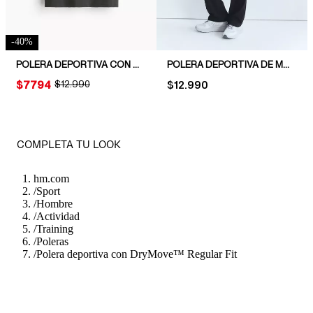
-
40
%
POLERA DEPORTIVA CON DRYMOVE™ MUSCLE FIT
POLERA DEPORTIVA DE MALLA CON DRYMOVE™
PRICE:
$7794
ORIGINAL PRICE:
$12.990
PRICE:
$12.990
COMPLETA TU LOOK
hm.com
/
Sport
/
Hombre
/
Actividad
/
Training
/
Poleras
/
Polera deportiva con DryMove™ Regular Fit