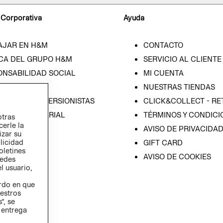
 Corporativa
Ayuda
AJAR EN H&M
CONTACTO
CA DEL GRUPO H&M
SERVICIO AL CLIENTE
ONSABILIDAD SOCIAL
MI CUENTA
SA
NUESTRAS TIENDAS
IÓN CON INVERSIONISTAS
CLICK&COLLECT - RE
ICA EMPRESARIAL
TÉRMINOS Y CONDICI
otras
cerle la
AVISO DE PRIVACIDA
izar su
blicidad
GIFT CARD
oletines
AVISO DE COOKIES
redes
l usuario,
erdo en que
estros
”, se
 entrega