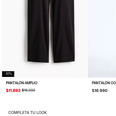
-
30
%
PANTALÓN AMPLIO
PANTALÓN C
PRICE:
$11.893
ORIGINAL PRICE:
$16.990
PRICE:
$16.990
COMPLETA TU LOOK