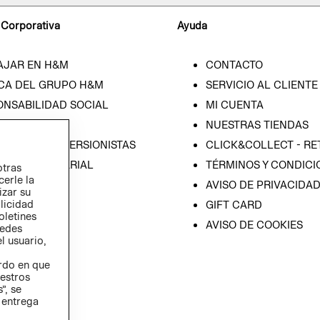
 Corporativa
Ayuda
AJAR EN H&M
CONTACTO
CA DEL GRUPO H&M
SERVICIO AL CLIENTE
ONSABILIDAD SOCIAL
MI CUENTA
SA
NUESTRAS TIENDAS
IÓN CON INVERSIONISTAS
CLICK&COLLECT - RE
ICA EMPRESARIAL
TÉRMINOS Y CONDICI
otras
cerle la
AVISO DE PRIVACIDA
izar su
blicidad
GIFT CARD
oletines
AVISO DE COOKIES
redes
l usuario,
erdo en que
estros
”, se
 entrega