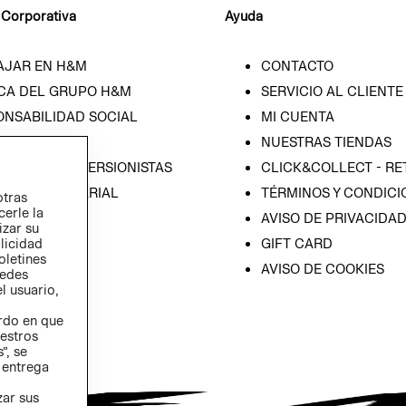
 Corporativa
Ayuda
AJAR EN H&M
CONTACTO
CA DEL GRUPO H&M
SERVICIO AL CLIENTE
ONSABILIDAD SOCIAL
MI CUENTA
SA
NUESTRAS TIENDAS
IÓN CON INVERSIONISTAS
CLICK&COLLECT - RE
ICA EMPRESARIAL
TÉRMINOS Y CONDICI
otras
cerle la
AVISO DE PRIVACIDA
izar su
blicidad
GIFT CARD
oletines
AVISO DE COOKIES
redes
l usuario,
erdo en que
estros
”, se
 entrega
zar sus