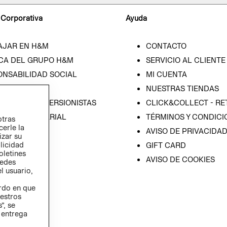
 Corporativa
Ayuda
AJAR EN H&M
CONTACTO
CA DEL GRUPO H&M
SERVICIO AL CLIENTE
ONSABILIDAD SOCIAL
MI CUENTA
SA
NUESTRAS TIENDAS
IÓN CON INVERSIONISTAS
CLICK&COLLECT - RE
ICA EMPRESARIAL
TÉRMINOS Y CONDICI
otras
cerle la
AVISO DE PRIVACIDA
izar su
blicidad
GIFT CARD
oletines
AVISO DE COOKIES
redes
l usuario,
erdo en que
estros
”, se
 entrega