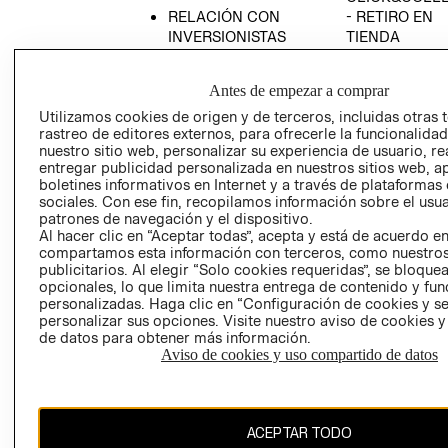
RELACIÓN CON
- RETIRO EN
INVERSIONISTAS
TIENDA
POLÍTICA
TÉRMINOS Y
EMPRESARIAL
CONDICIONE
Antes de empezar a comprar
AVISO DE
Utilizamos cookies de origen y de terceros, incluidas otras 
PRIVACIDAD
rastreo de editores externos, para ofrecerle la funcionalid
nuestro sitio web, personalizar su experiencia de usuario, rea
GIFT CARD
entregar publicidad personalizada en nuestros sitios web, a
boletines informativos en Internet y a través de plataformas
AVISO DE
sociales. Con ese fin, recopilamos información sobre el usua
COOKIES
patrones de navegación y el dispositivo.
Al hacer clic en “Aceptar todas”, acepta y está de acuerdo e
compartamos esta información con terceros, como nuestros
publicitarios. Al elegir “Solo cookies requeridas”, se bloque
opcionales, lo que limita nuestra entrega de contenido y fu
personalizadas. Haga clic en “Configuración de cookies y se
personalizar sus opciones. Visite nuestro aviso de cookies 
de datos para obtener más información.
Chile ($)
Aviso de cookies y uso compartido de datos
CAMBIAR REGIÓN
ACEPTAR TODO