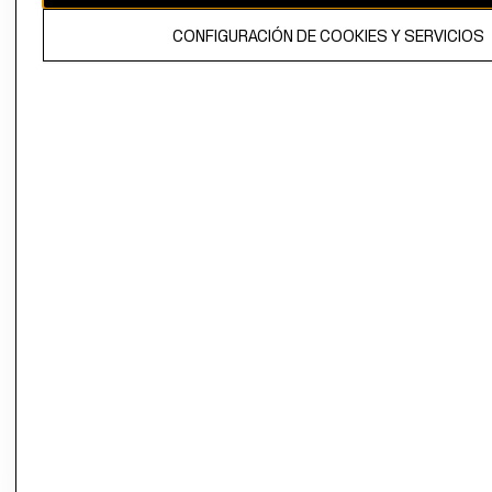
El contenido de esta página web está protegido por copyright y es
CONFIGURACIÓN DE COOKIES Y SERVICIOS
propiedad de H&M Hennes & Mauritz AB.