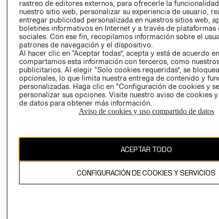
RELACIÓN CON
- RETIRO EN
rastreo de editores externos, para ofrecerle la funcionalid
INVERSIONISTAS
TIENDA
nuestro sitio web, personalizar su experiencia de usuario, rea
entregar publicidad personalizada en nuestros sitios web, a
POLÍTICA
TÉRMINOS Y
boletines informativos en Internet y a través de plataformas
EMPRESARIAL
CONDICIONE
sociales. Con ese fin, recopilamos información sobre el usua
patrones de navegación y el dispositivo.
AVISO DE
Al hacer clic en “Aceptar todas”, acepta y está de acuerdo e
PRIVACIDAD
compartamos esta información con terceros, como nuestros
publicitarios. Al elegir “Solo cookies requeridas”, se bloque
GIFT CARD
opcionales, lo que limita nuestra entrega de contenido y fu
AVISO DE
personalizadas. Haga clic en “Configuración de cookies y se
personalizar sus opciones. Visite nuestro aviso de cookies 
COOKIES
de datos para obtener más información.
Aviso de cookies y uso compartido de datos
ACEPTAR TODO
Chile ($)
CONFIGURACIÓN DE COOKIES Y SERVICIOS
CAMBIAR REGIÓN