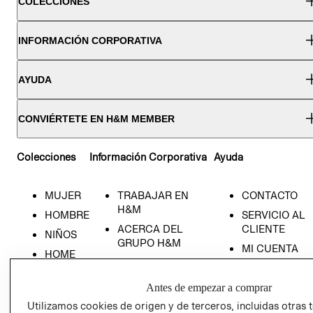
COLECCIONES
INFORMACIÓN CORPORATIVA
AYUDA
CONVIÉRTETE EN H&M MEMBER
Colecciones
Información Corporativa
Ayuda
MUJER
TRABAJAR EN
CONTACTO
H&M
HOMBRE
SERVICIO AL
ACERCA DEL
CLIENTE
NIÑOS
GRUPO H&M
MI CUENTA
HOME
RESPONSABILIDAD
NUESTRAS
SOCIAL
TIENDAS
Antes de empezar a comprar
PRENSA
CLICK&COLL
Utilizamos cookies de origen y de terceros, incluidas otras 