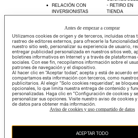
RELACIÓN CON
- RETIRO EN
INVERSIONISTAS
TIENDA
POLÍTICA
TÉRMINOS Y
EMPRESARIAL
CONDICIONE
Antes de empezar a comprar
AVISO DE
Utilizamos cookies de origen y de terceros, incluidas otras 
PRIVACIDAD
rastreo de editores externos, para ofrecerle la funcionalid
nuestro sitio web, personalizar su experiencia de usuario, rea
GIFT CARD
entregar publicidad personalizada en nuestros sitios web, a
boletines informativos en Internet y a través de plataformas
AVISO DE
sociales. Con ese fin, recopilamos información sobre el usua
COOKIES
patrones de navegación y el dispositivo.
Al hacer clic en “Aceptar todas”, acepta y está de acuerdo e
compartamos esta información con terceros, como nuestros
publicitarios. Al elegir “Solo cookies requeridas”, se bloque
opcionales, lo que limita nuestra entrega de contenido y fu
personalizadas. Haga clic en “Configuración de cookies y se
personalizar sus opciones. Visite nuestro aviso de cookies 
de datos para obtener más información.
Chile ($)
Aviso de cookies y uso compartido de datos
CAMBIAR REGIÓN
ACEPTAR TODO