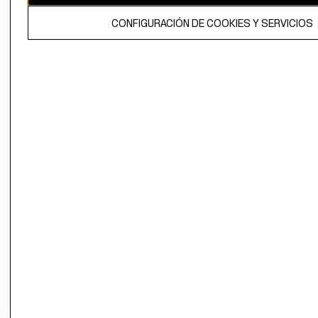
El contenido de esta página web está protegido por copyright y es
CONFIGURACIÓN DE COOKIES Y SERVICIOS
propiedad de H&M Hennes & Mauritz AB.