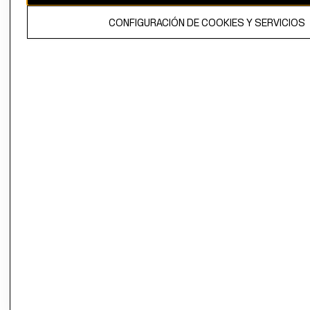
El contenido de esta página web está protegido por copyright y es
CONFIGURACIÓN DE COOKIES Y SERVICIOS
propiedad de H&M Hennes & Mauritz AB.