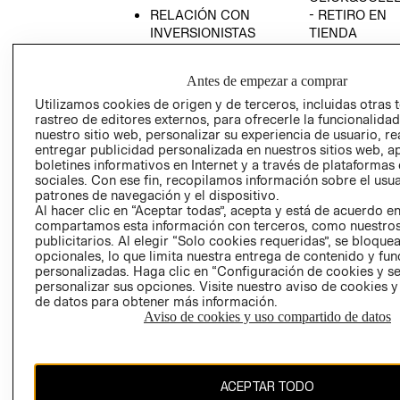
RELACIÓN CON
- RETIRO EN
INVERSIONISTAS
TIENDA
POLÍTICA
TÉRMINOS Y
EMPRESARIAL
CONDICIONE
Antes de empezar a comprar
AVISO DE
Utilizamos cookies de origen y de terceros, incluidas otras 
PRIVACIDAD
rastreo de editores externos, para ofrecerle la funcionalid
nuestro sitio web, personalizar su experiencia de usuario, rea
GIFT CARD
entregar publicidad personalizada en nuestros sitios web, a
boletines informativos en Internet y a través de plataformas
AVISO DE
sociales. Con ese fin, recopilamos información sobre el usua
COOKIES
patrones de navegación y el dispositivo.
Al hacer clic en “Aceptar todas”, acepta y está de acuerdo e
compartamos esta información con terceros, como nuestros
publicitarios. Al elegir “Solo cookies requeridas”, se bloque
opcionales, lo que limita nuestra entrega de contenido y fu
personalizadas. Haga clic en “Configuración de cookies y se
personalizar sus opciones. Visite nuestro aviso de cookies 
de datos para obtener más información.
Chile ($)
Aviso de cookies y uso compartido de datos
CAMBIAR REGIÓN
ACEPTAR TODO