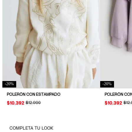
-
20
%
-
20
%
POLERÓN CON ESTAMPADO
POLERÓN CON
PRICE:
$10.392
ORIGINAL PRICE:
$12.990
PRICE:
$10.392
ORIG
$12
COMPLETA TU LOOK