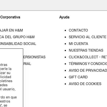
 Corporativa
Ayuda
AJAR EN H&M
CONTACTO
CA DEL GRUPO H&M
SERVICIO AL CLIENTE
ONSABILIDAD SOCIAL
MI CUENTA
SA
NUESTRAS TIENDAS
IÓN CON INVERSIONISTAS
CLICK&COLLECT - RE
ICA EMPRESARIAL
TÉRMINOS Y CONDICI
otras
cerle la
AVISO DE PRIVACIDA
izar su
blicidad
GIFT CARD
oletines
AVISO DE COOKIES
redes
l usuario,
erdo en que
estros
”, se