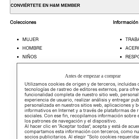
CONVIÉRTETE EN H&M MEMBER
Colecciones
Información
MUJER
TRAB
HOMBRE
ACER
NIÑOS
RESP
HOME
PREN
RELAC
Antes de empezar a comprar
POLÍT
Utilizamos cookies de origen y de terceros, incluidas 
tecnologías de rastreo de editores externos, para ofre
funcionalidad completa de nuestro sitio web, personal
experiencia de usuario, realizar análisis y entregar pu
personalizada en nuestros sitios web, aplicaciones y b
informativos en Internet y a través de plataformas de 
sociales. Con ese fin, recopilamos información sobre e
los patrones de navegación y el dispositivo.
Al hacer clic en “Aceptar todas”, acepta y está de acu
compartamos esta información con terceros, como nu
socios publicitarios. Al elegir “Solo cookies requeridas