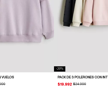
-
20
%
 VUELOS
INAL PRICE:
.990
PRICE:
$19.992
ORIGINAL PRICE:
$24.990