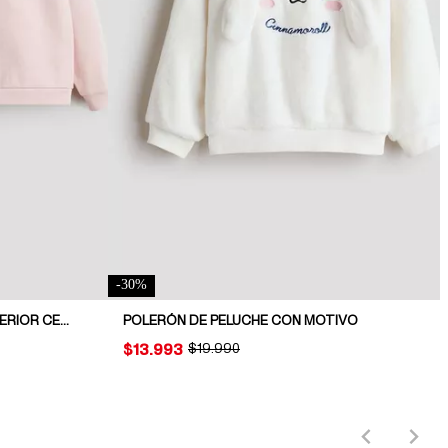
-
30
%
PACK DE 3 POLERONES CON INTERIOR CEPILLADO
POLERÓN DE PELUCHE CON MOTIVO
PRICE:
$13.993
ORIGINAL PRICE:
$19.990