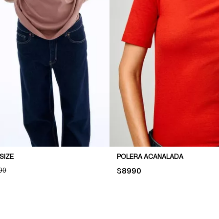
SIZE
POLERA ACANALADA
NAL PRICE:
90
PRICE:
$8990