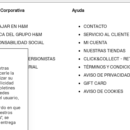
 Corporativa
Ayuda
AJAR EN H&M
CONTACTO
CA DEL GRUPO H&M
SERVICIO AL CLIENTE
ONSABILIDAD SOCIAL
MI CUENTA
SA
NUESTRAS TIENDAS
IÓN CON INVERSIONISTAS
CLICK&COLLECT - RE
ICA EMPRESARIAL
TÉRMINOS Y CONDICI
otras
cerle la
AVISO DE PRIVACIDA
izar su
blicidad
GIFT CARD
oletines
AVISO DE COOKIES
redes
l usuario,
erdo en que
estros
”, se
 entrega