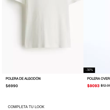
-
30
%
POLERA DE ALGODÓN
POLERA OVER
PRICE:
$6990
PRICE:
$9093
ORIGI
$12.9
COMPLETA TU LOOK