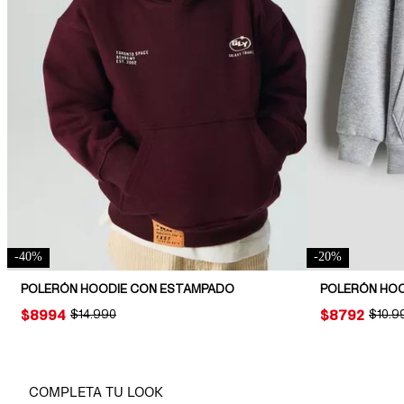
-
40
%
-
20
%
POLERÓN HOODIE CON ESTAMPADO
PRICE:
$8994
ORIGINAL PRICE:
$14.990
PRICE:
$8792
ORIGI
$10.9
COMPLETA TU LOOK