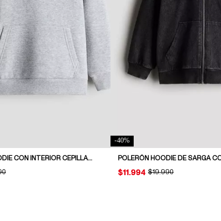
-
40
%
POLERÓN HOODIE CON INTERIOR CEPILLADO
POLERÓN HOODIE DE SARGA CO
NAL PRICE:
90
PRICE:
$11.994
ORIGINAL PRICE:
$19.990