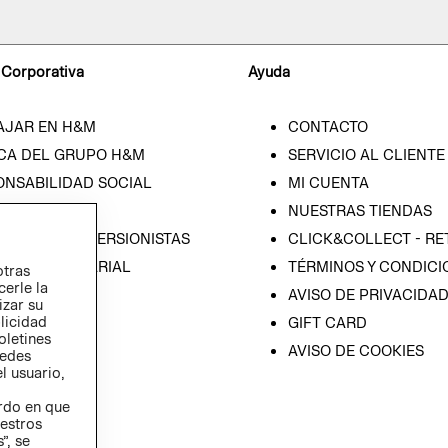
 Corporativa
Ayuda
AJAR EN H&M
CONTACTO
CA DEL GRUPO H&M
SERVICIO AL CLIENTE
ONSABILIDAD SOCIAL
MI CUENTA
SA
NUESTRAS TIENDAS
IÓN CON INVERSIONISTAS
CLICK&COLLECT - RE
ICA EMPRESARIAL
TÉRMINOS Y CONDICI
otras
cerle la
AVISO DE PRIVACIDA
izar su
blicidad
GIFT CARD
oletines
AVISO DE COOKIES
redes
l usuario,
erdo en que
estros
”, se