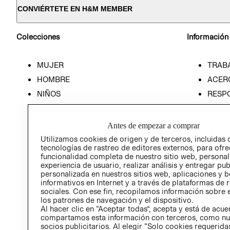
CONVIÉRTETE EN H&M MEMBER
Colecciones
Información
MUJER
TRAB
HOMBRE
ACER
NIÑOS
RESP
HOME
PREN
RELAC
Antes de empezar a comprar
POLÍT
Utilizamos cookies de origen y de terceros, incluidas 
tecnologías de rastreo de editores externos, para ofre
funcionalidad completa de nuestro sitio web, personal
experiencia de usuario, realizar análisis y entregar pu
personalizada en nuestros sitios web, aplicaciones y b
informativos en Internet y a través de plataformas de 
sociales. Con ese fin, recopilamos información sobre e
los patrones de navegación y el dispositivo.
Al hacer clic en “Aceptar todas”, acepta y está de acu
compartamos esta información con terceros, como nu
socios publicitarios. Al elegir “Solo cookies requeridas