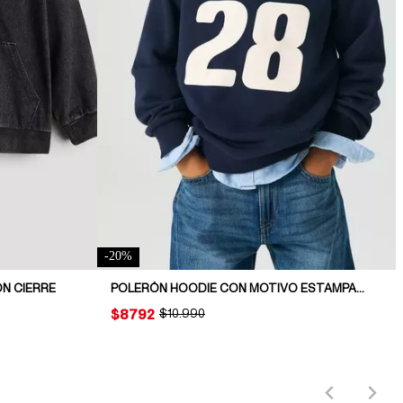
-
20
%
N CIERRE
POLERÓN HOODIE CON MOTIVO ESTAMPADO
PRICE:
$8792
ORIGINAL PRICE:
$10.990