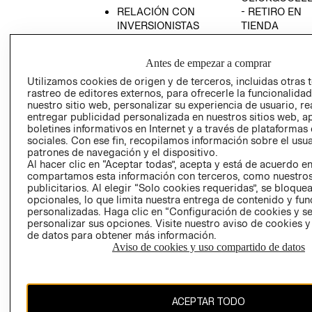
RELACIÓN CON
- RETIRO EN
INVERSIONISTAS
TIENDA
POLÍTICA
TÉRMINOS Y
EMPRESARIAL
CONDICIONE
Antes de empezar a comprar
AVISO DE
Utilizamos cookies de origen y de terceros, incluidas otras 
PRIVACIDAD
rastreo de editores externos, para ofrecerle la funcionalid
nuestro sitio web, personalizar su experiencia de usuario, rea
GIFT CARD
entregar publicidad personalizada en nuestros sitios web, a
boletines informativos en Internet y a través de plataformas
AVISO DE
sociales. Con ese fin, recopilamos información sobre el usua
COOKIES
patrones de navegación y el dispositivo.
Al hacer clic en “Aceptar todas”, acepta y está de acuerdo e
compartamos esta información con terceros, como nuestros
publicitarios. Al elegir “Solo cookies requeridas”, se bloque
opcionales, lo que limita nuestra entrega de contenido y fu
personalizadas. Haga clic en “Configuración de cookies y se
personalizar sus opciones. Visite nuestro aviso de cookies 
de datos para obtener más información.
Chile ($)
Aviso de cookies y uso compartido de datos
CAMBIAR REGIÓN
ACEPTAR TODO