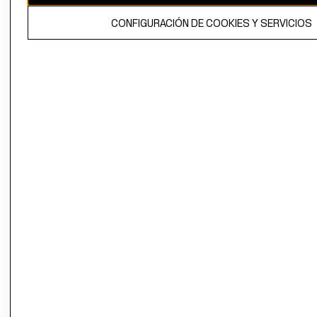
El contenido de esta página web está protegido por copyright y es
CONFIGURACIÓN DE COOKIES Y SERVICIOS
propiedad de H&M Hennes & Mauritz AB.