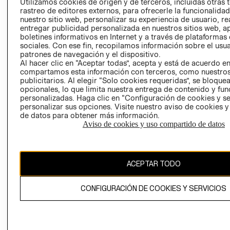
CLICK&COLL
Utilizamos cookies de origen y de terceros, incluidas otras 
rastreo de editores externos, para ofrecerle la funcionalid
RELACIÓN CON
- RETIRO EN
nuestro sitio web, personalizar su experiencia de usuario, rea
INVERSIONISTAS
TIENDA
entregar publicidad personalizada en nuestros sitios web, a
POLÍTICA
TÉRMINOS Y
boletines informativos en Internet y a través de plataformas
sociales. Con ese fin, recopilamos información sobre el usua
EMPRESARIAL
CONDICIONE
patrones de navegación y el dispositivo.
AVISO DE
Al hacer clic en “Aceptar todas”, acepta y está de acuerdo e
PRIVACIDAD
compartamos esta información con terceros, como nuestros
publicitarios. Al elegir “Solo cookies requeridas”, se bloque
GIFT CARD
opcionales, lo que limita nuestra entrega de contenido y fu
personalizadas. Haga clic en “Configuración de cookies y se
AVISO DE
personalizar sus opciones. Visite nuestro aviso de cookies 
COOKIES
de datos para obtener más información.
Aviso de cookies y uso compartido de datos
ACEPTAR TODO
Chile ($)
CONFIGURACIÓN DE COOKIES Y SERVICIOS
CAMBIAR REGIÓN