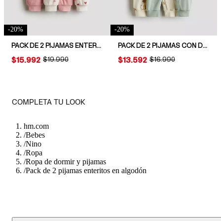
-
20
%
-
20
%
PACK DE 2 PIJAMAS ENTERITOS DE POLAR
PACK DE 2 PIJAMAS CON DISEÑO ESTAMPADO
PRICE:
$15.992
ORIGINAL PRICE:
$19.990
PRICE:
$13.592
ORIGINAL PRICE:
$16.990
COMPLETA TU LOOK
hm.com
/
Bebes
/
Nino
/
Ropa
/
Ropa de dormir y pijamas
/
Pack de 2 pijamas enteritos en algodón