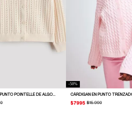
-
50
%
CÁRDIGAN EN PUNTO POINTELLE DE ALGODÓN
CÁRDIGAN EN PUNTO TRENZAD
NAL PRICE:
90
PRICE:
$7995
ORIGINAL PRICE:
$15.990