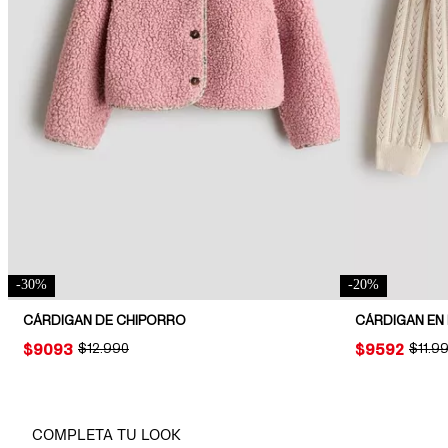
-
30
%
-
20
%
CÁRDIGAN DE CHIPORRO
PRICE:
$9093
ORIGINAL PRICE:
$12.990
PRICE:
$9592
ORIGI
$11.9
COMPLETA TU LOOK