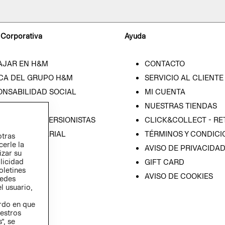
 Corporativa
Ayuda
AJAR EN H&M
CONTACTO
CA DEL GRUPO H&M
SERVICIO AL CLIENTE
ONSABILIDAD SOCIAL
MI CUENTA
SA
NUESTRAS TIENDAS
IÓN CON INVERSIONISTAS
CLICK&COLLECT - RE
ICA EMPRESARIAL
TÉRMINOS Y CONDICI
otras
cerle la
AVISO DE PRIVACIDA
izar su
blicidad
GIFT CARD
oletines
AVISO DE COOKIES
redes
l usuario,
erdo en que
estros
”, se