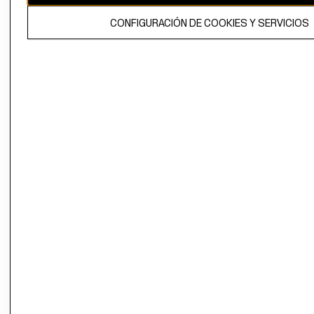
El contenido de esta página web está protegido por copyright y es
CONFIGURACIÓN DE COOKIES Y SERVICIOS
propiedad de H&M Hennes & Mauritz AB.