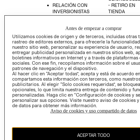
RELACIÓN CON
- RETIRO EN
INVERSIONISTAS
TIENDA
POLÍTICA
TÉRMINOS Y
EMPRESARIAL
CONDICIONE
Antes de empezar a comprar
AVISO DE
Utilizamos cookies de origen y de terceros, incluidas otras 
PRIVACIDAD
rastreo de editores externos, para ofrecerle la funcionalid
nuestro sitio web, personalizar su experiencia de usuario, rea
GIFT CARD
entregar publicidad personalizada en nuestros sitios web, a
boletines informativos en Internet y a través de plataformas
AVISO DE
sociales. Con ese fin, recopilamos información sobre el usua
COOKIES
patrones de navegación y el dispositivo.
Al hacer clic en “Aceptar todas”, acepta y está de acuerdo e
compartamos esta información con terceros, como nuestros
publicitarios. Al elegir “Solo cookies requeridas”, se bloque
opcionales, lo que limita nuestra entrega de contenido y fu
personalizadas. Haga clic en “Configuración de cookies y se
personalizar sus opciones. Visite nuestro aviso de cookies 
de datos para obtener más información.
Chile ($)
Aviso de cookies y uso compartido de datos
CAMBIAR REGIÓN
ACEPTAR TODO