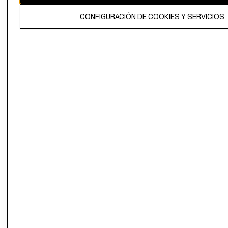
El contenido de esta página web está protegido por copyright y es
CONFIGURACIÓN DE COOKIES Y SERVICIOS
propiedad de H&M Hennes & Mauritz AB.