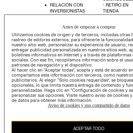
RELACIÓN CON
- RETIRO EN
INVERSIONISTAS
TIENDA
POLÍTICA
TÉRMINOS Y
EMPRESARIAL
CONDICIONE
Antes de empezar a comprar
AVISO DE
Utilizamos cookies de origen y de terceros, incluidas otras 
PRIVACIDAD
rastreo de editores externos, para ofrecerle la funcionalid
nuestro sitio web, personalizar su experiencia de usuario, rea
GIFT CARD
entregar publicidad personalizada en nuestros sitios web, a
boletines informativos en Internet y a través de plataformas
AVISO DE
sociales. Con ese fin, recopilamos información sobre el usua
COOKIES
patrones de navegación y el dispositivo.
Al hacer clic en “Aceptar todas”, acepta y está de acuerdo e
compartamos esta información con terceros, como nuestros
publicitarios. Al elegir “Solo cookies requeridas”, se bloque
opcionales, lo que limita nuestra entrega de contenido y fu
personalizadas. Haga clic en “Configuración de cookies y se
personalizar sus opciones. Visite nuestro aviso de cookies 
de datos para obtener más información.
Chile ($)
Aviso de cookies y uso compartido de datos
CAMBIAR REGIÓN
ACEPTAR TODO