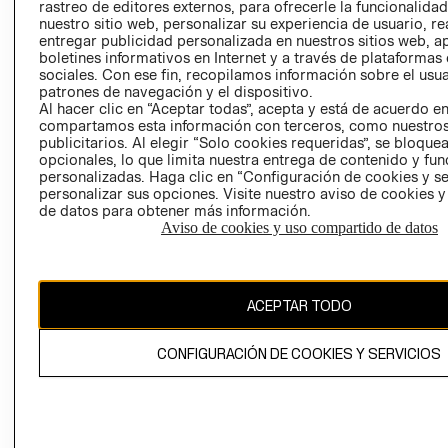
RELACIÓN CON
- RETIRO EN
rastreo de editores externos, para ofrecerle la funcionalid
INVERSIONISTAS
TIENDA
nuestro sitio web, personalizar su experiencia de usuario, rea
entregar publicidad personalizada en nuestros sitios web, a
POLÍTICA
TÉRMINOS Y
boletines informativos en Internet y a través de plataformas
EMPRESARIAL
CONDICIONE
sociales. Con ese fin, recopilamos información sobre el usua
patrones de navegación y el dispositivo.
AVISO DE
Al hacer clic en “Aceptar todas”, acepta y está de acuerdo e
PRIVACIDAD
compartamos esta información con terceros, como nuestros
publicitarios. Al elegir “Solo cookies requeridas”, se bloque
GIFT CARD
opcionales, lo que limita nuestra entrega de contenido y fu
AVISO DE
personalizadas. Haga clic en “Configuración de cookies y se
personalizar sus opciones. Visite nuestro aviso de cookies 
COOKIES
de datos para obtener más información.
Aviso de cookies y uso compartido de datos
ACEPTAR TODO
Chile ($)
CONFIGURACIÓN DE COOKIES Y SERVICIOS
CAMBIAR REGIÓN