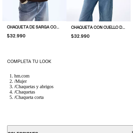
CHAQUETA DE SARGA CON MANGAS GLOBO
CHAQUETA CON CUELLO DE COTELÉ
PRICE:
$32.990
PRICE:
$32.990
COMPLETA TU LOOK
hm.com
/
Mujer
/
Chaquetas y abrigos
/
Chaquetas
/
Chaqueta corta