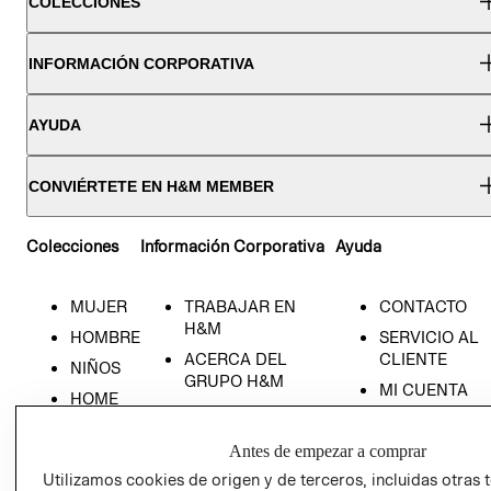
COLECCIONES
INFORMACIÓN CORPORATIVA
AYUDA
CONVIÉRTETE EN H&M MEMBER
Colecciones
Información Corporativa
Ayuda
MUJER
TRABAJAR EN
CONTACTO
H&M
HOMBRE
SERVICIO AL
ACERCA DEL
CLIENTE
NIÑOS
GRUPO H&M
MI CUENTA
HOME
RESPONSABILIDAD
NUESTRAS
SOCIAL
TIENDAS
Antes de empezar a comprar
PRENSA
CLICK&COLL
Utilizamos cookies de origen y de terceros, incluidas otras 