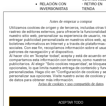
RELACIÓN CON
- RETIRO EN
INVERSIONISTAS
TIENDA
POLÍTICA
TÉRMINOS Y
EMPRESARIAL
CONDICIONE
Antes de empezar a comprar
AVISO DE
Utilizamos cookies de origen y de terceros, incluidas otras 
PRIVACIDAD
rastreo de editores externos, para ofrecerle la funcionalid
nuestro sitio web, personalizar su experiencia de usuario, rea
GIFT CARD
entregar publicidad personalizada en nuestros sitios web, a
boletines informativos en Internet y a través de plataformas
AVISO DE
sociales. Con ese fin, recopilamos información sobre el usua
COOKIES
patrones de navegación y el dispositivo.
Al hacer clic en “Aceptar todas”, acepta y está de acuerdo e
compartamos esta información con terceros, como nuestros
publicitarios. Al elegir “Solo cookies requeridas”, se bloque
opcionales, lo que limita nuestra entrega de contenido y fu
personalizadas. Haga clic en “Configuración de cookies y se
personalizar sus opciones. Visite nuestro aviso de cookies 
de datos para obtener más información.
Chile ($)
Aviso de cookies y uso compartido de datos
CAMBIAR REGIÓN
ACEPTAR TODO