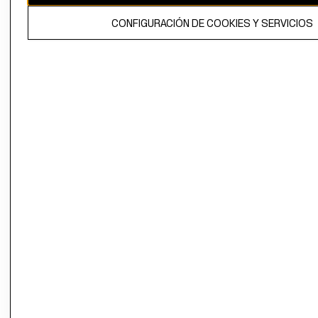
El contenido de esta página web está protegido por copyright y es
CONFIGURACIÓN DE COOKIES Y SERVICIOS
propiedad de H&M Hennes & Mauritz AB.