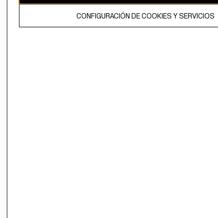
El contenido de esta página web está protegido por copyright y es
CONFIGURACIÓN DE COOKIES Y SERVICIOS
propiedad de H&M Hennes & Mauritz AB.