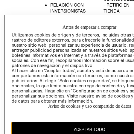
RELACIÓN CON
- RETIRO EN
INVERSIONISTAS
TIENDA
POLÍTICA
TÉRMINOS Y
EMPRESARIAL
CONDICIONE
Antes de empezar a comprar
AVISO DE
Utilizamos cookies de origen y de terceros, incluidas otras 
PRIVACIDAD
rastreo de editores externos, para ofrecerle la funcionalid
nuestro sitio web, personalizar su experiencia de usuario, rea
GIFT CARD
entregar publicidad personalizada en nuestros sitios web, a
boletines informativos en Internet y a través de plataformas
AVISO DE
sociales. Con ese fin, recopilamos información sobre el usua
COOKIES
patrones de navegación y el dispositivo.
Al hacer clic en “Aceptar todas”, acepta y está de acuerdo e
compartamos esta información con terceros, como nuestros
publicitarios. Al elegir “Solo cookies requeridas”, se bloque
opcionales, lo que limita nuestra entrega de contenido y fu
personalizadas. Haga clic en “Configuración de cookies y se
personalizar sus opciones. Visite nuestro aviso de cookies 
de datos para obtener más información.
Chile ($)
Aviso de cookies y uso compartido de datos
CAMBIAR REGIÓN
ACEPTAR TODO