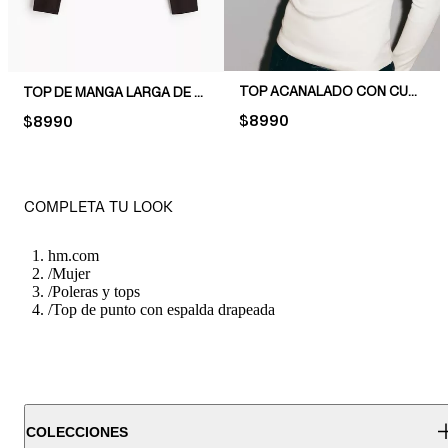
TOP ACANALADO CON CUELLO BOTE
TOP DE MANGA LARGA DE PUNTO
PRICE:
$8990
PRICE:
$8990
COMPLETA TU LOOK
hm.com
/
Mujer
/
Poleras y tops
/
Top de punto con espalda drapeada
COLECCIONES