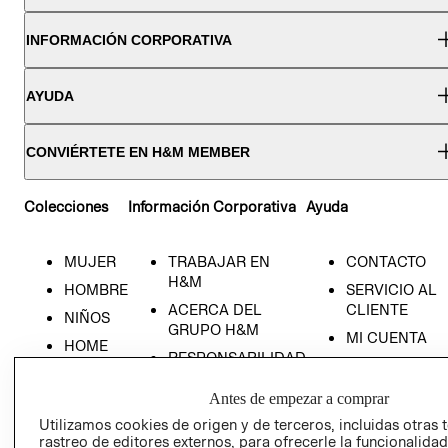
INFORMACIÓN CORPORATIVA
AYUDA
CONVIÉRTETE EN H&M MEMBER
Colecciones
Información Corporativa
Ayuda
MUJER
TRABAJAR EN
CONTACTO
H&M
HOMBRE
SERVICIO AL
ACERCA DEL
CLIENTE
NIÑOS
GRUPO H&M
MI CUENTA
HOME
RESPONSABILIDAD
NUESTRAS
SOCIAL
TIENDAS
Antes de empezar a comprar
PRENSA
CLICK&COLL
Utilizamos cookies de origen y de terceros, incluidas otras 
RELACIÓN CON
- RETIRO EN
rastreo de editores externos, para ofrecerle la funcionalid