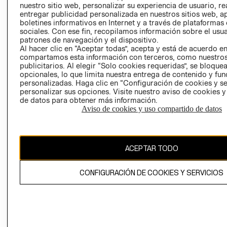
INVERSIONISTAS
TIENDA
nuestro sitio web, personalizar su experiencia de usuario, rea
entregar publicidad personalizada en nuestros sitios web, a
POLÍTICA
TÉRMINOS Y
boletines informativos en Internet y a través de plataformas
EMPRESARIAL
CONDICIONE
sociales. Con ese fin, recopilamos información sobre el usua
patrones de navegación y el dispositivo.
AVISO DE
Al hacer clic en “Aceptar todas”, acepta y está de acuerdo e
PRIVACIDAD
compartamos esta información con terceros, como nuestros
GIFT CARD
publicitarios. Al elegir “Solo cookies requeridas”, se bloque
opcionales, lo que limita nuestra entrega de contenido y fu
AVISO DE
personalizadas. Haga clic en “Configuración de cookies y se
COOKIES
personalizar sus opciones. Visite nuestro aviso de cookies 
de datos para obtener más información.
Aviso de cookies y uso compartido de datos
ACEPTAR TODO
Chile ($)
CONFIGURACIÓN DE COOKIES Y SERVICIOS
CAMBIAR REGIÓN
El contenido de esta página web está protegido por copyright y es