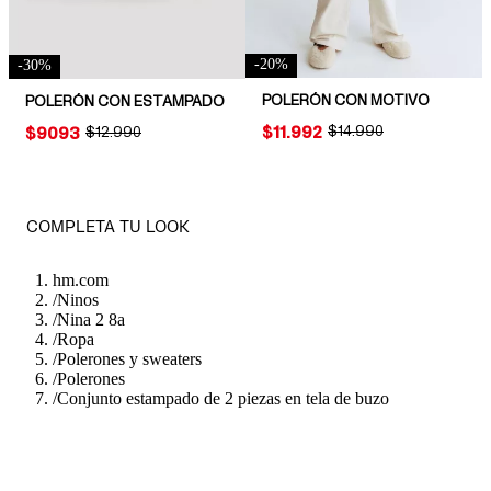
-
20
%
-
30
%
POLERÓN CON MOTIVO
POLERÓN CON ESTAMPADO
PRICE:
$11.992
ORIGINAL PRICE:
$14.990
PRICE:
$9093
ORIGINAL PRICE:
$12.990
COMPLETA TU LOOK
hm.com
/
Ninos
/
Nina 2 8a
/
Ropa
/
Polerones y sweaters
/
Polerones
/
Conjunto estampado de 2 piezas en tela de buzo