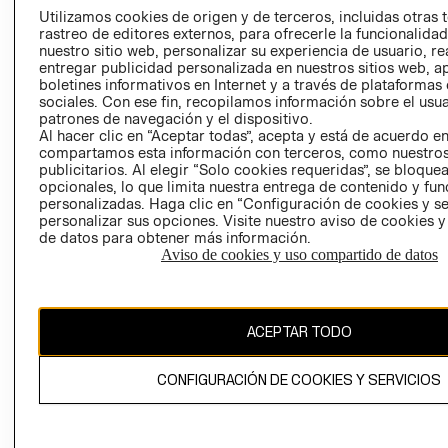
PRENSA
Utilizamos cookies de origen y de terceros, incluidas otras 
CLICK&COLL
rastreo de editores externos, para ofrecerle la funcionalid
RELACIÓN CON
- RETIRO EN
nuestro sitio web, personalizar su experiencia de usuario, rea
INVERSIONISTAS
TIENDA
entregar publicidad personalizada en nuestros sitios web, a
boletines informativos en Internet y a través de plataformas
POLÍTICA
TÉRMINOS Y
sociales. Con ese fin, recopilamos información sobre el usua
EMPRESARIAL
CONDICIONE
patrones de navegación y el dispositivo.
Al hacer clic en “Aceptar todas”, acepta y está de acuerdo e
AVISO DE
compartamos esta información con terceros, como nuestros
PRIVACIDAD
publicitarios. Al elegir “Solo cookies requeridas”, se bloque
GIFT CARD
opcionales, lo que limita nuestra entrega de contenido y fu
personalizadas. Haga clic en “Configuración de cookies y se
AVISO DE
personalizar sus opciones. Visite nuestro aviso de cookies 
COOKIES
de datos para obtener más información.
Aviso de cookies y uso compartido de datos
ACEPTAR TODO
Chile ($)
CONFIGURACIÓN DE COOKIES Y SERVICIOS
CAMBIAR REGIÓN