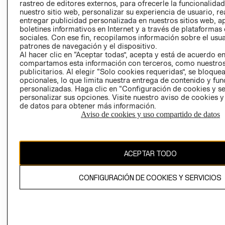
RELACIÓN CON
- RETIRO EN
rastreo de editores externos, para ofrecerle la funcionalid
INVERSIONISTAS
TIENDA
nuestro sitio web, personalizar su experiencia de usuario, rea
entregar publicidad personalizada en nuestros sitios web, a
POLÍTICA
TÉRMINOS Y
boletines informativos en Internet y a través de plataformas
EMPRESARIAL
CONDICIONE
sociales. Con ese fin, recopilamos información sobre el usua
patrones de navegación y el dispositivo.
AVISO DE
Al hacer clic en “Aceptar todas”, acepta y está de acuerdo e
PRIVACIDAD
compartamos esta información con terceros, como nuestros
publicitarios. Al elegir “Solo cookies requeridas”, se bloque
GIFT CARD
opcionales, lo que limita nuestra entrega de contenido y fu
AVISO DE
personalizadas. Haga clic en “Configuración de cookies y se
personalizar sus opciones. Visite nuestro aviso de cookies 
COOKIES
de datos para obtener más información.
Aviso de cookies y uso compartido de datos
ACEPTAR TODO
Chile ($)
CONFIGURACIÓN DE COOKIES Y SERVICIOS
CAMBIAR REGIÓN