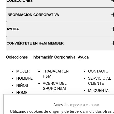
COLECCIONES
INFORMACIÓN CORPORATIVA
AYUDA
CONVIÉRTETE EN H&M MEMBER
Colecciones
Información Corporativa
Ayuda
MUJER
TRABAJAR EN
CONTACTO
H&M
HOMBRE
SERVICIO AL
ACERCA DEL
CLIENTE
NIÑOS
GRUPO H&M
MI CUENTA
HOME
RESPONSABILIDAD
NUESTRAS
SOCIAL
TIENDAS
Antes de empezar a comprar
PRENSA
CLICK&COLL
Utilizamos cookies de origen y de terceros, incluidas otras 