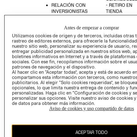
RELACIÓN CON
- RETIRO EN
INVERSIONISTAS
TIENDA
POLÍTICA
TÉRMINOS Y
EMPRESARIAL
CONDICIONE
Antes de empezar a comprar
AVISO DE
Utilizamos cookies de origen y de terceros, incluidas otras 
PRIVACIDAD
rastreo de editores externos, para ofrecerle la funcionalid
nuestro sitio web, personalizar su experiencia de usuario, rea
GIFT CARD
entregar publicidad personalizada en nuestros sitios web, a
boletines informativos en Internet y a través de plataformas
AVISO DE
sociales. Con ese fin, recopilamos información sobre el usua
COOKIES
patrones de navegación y el dispositivo.
Al hacer clic en “Aceptar todas”, acepta y está de acuerdo e
compartamos esta información con terceros, como nuestros
publicitarios. Al elegir “Solo cookies requeridas”, se bloque
opcionales, lo que limita nuestra entrega de contenido y fu
personalizadas. Haga clic en “Configuración de cookies y se
personalizar sus opciones. Visite nuestro aviso de cookies 
de datos para obtener más información.
Chile ($)
Aviso de cookies y uso compartido de datos
CAMBIAR REGIÓN
ACEPTAR TODO