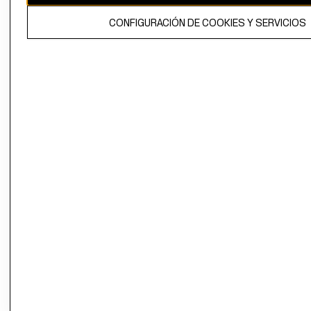
El contenido de esta página web está protegido por copyright y es
CONFIGURACIÓN DE COOKIES Y SERVICIOS
propiedad de H&M Hennes & Mauritz AB.